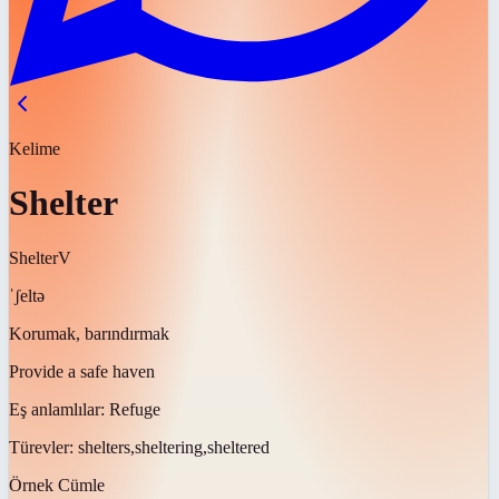
Kelime
Shelter
Shelter
V
ˈʃeltə
Korumak, barındırmak
Provide a safe haven
Eş anlamlılar:
Refuge
Türevler:
shelters,sheltering,sheltered
Örnek Cümle