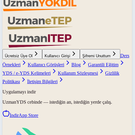
Ders
Ücretsiz Üye Ol
Kullanıcı Girişi
Şifremi Unuttum
Örnekleri
Kullanıcı Görüşleri
Blog
Garantili Eğitim
YDS / e-YDS Kelimeleri
Kullanım Sözleşmesi
Gizlilik
Politikası
İletişim Bilgileri
Uygulamayı indir
UzmanYDS
cebinde — istediğin an, istediğin yerde çalış.
İndir
App Store