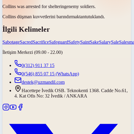
Collins was arrested for
sheltering
enemy soldiers.
Collins düşman kuvvetlerini
barındırmaktan
tutuklandı.
İlgili Kelimeler
Sabotage
Sacred
Sacrifice
Safeguard
Safety
Saint
Sake
Salary
Sale
Salesm
İletişim Merkezi (09.00 - 22.00)
0(312) 911 37 15
0(546) 855 07 15
(WhatsApp)
destek@uzmandil.com
Hacettepe İvedik OSB. Teknokenti 1368. Cadde No.61,
4. Kat Ofis No: 32 İvedik / ANKARA