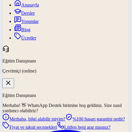
Anasayfa
Dersler
Yorumlar
Blog
Ücretler
Eğitim Danışmanı
Çevrimiçi (online)
Eğitim Danışmanı
Merhaba! 👋
WhatsApp Destek
birimine hoş geldiniz. Size nasıl
yardımcı olabiliriz?
Merhaba, bilgi alabilir miyim?
%100 başarı garantisi nedir?
Fiyat ve taksit seçenekleri
Lütfen beni arar mısınız?