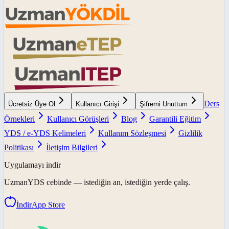
Ders
Ücretsiz Üye Ol
Kullanıcı Girişi
Şifremi Unuttum
Örnekleri
Kullanıcı Görüşleri
Blog
Garantili Eğitim
YDS / e-YDS Kelimeleri
Kullanım Sözleşmesi
Gizlilik
Politikası
İletişim Bilgileri
Uygulamayı indir
UzmanYDS
cebinde — istediğin an, istediğin yerde çalış.
İndir
App Store