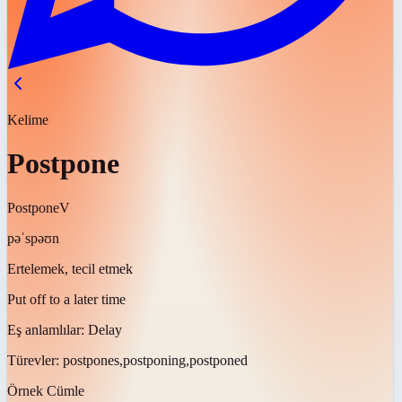
Kelime
Postpone
Postpone
V
pəˈspəʊn
Ertelemek, tecil etmek
Put off to a later time
Eş anlamlılar:
Delay
Türevler:
postpones,postponing,postponed
Örnek Cümle