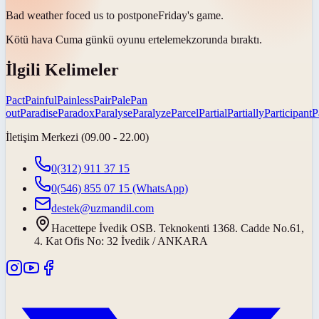
Bad weather foced us to
postpone
Friday's game.
Kötü hava Cuma günkü oyunu
ertelemek
zorunda bıraktı.
İlgili Kelimeler
Pact
Painful
Painless
Pair
Pale
Pan
out
Paradise
Paradox
Paralyse
Paralyze
Parcel
Partial
Partially
Participant
P
İletişim Merkezi (09.00 - 22.00)
0(312) 911 37 15
0(546) 855 07 15
(WhatsApp)
destek@uzmandil.com
Hacettepe İvedik OSB. Teknokenti 1368. Cadde No.61,
4. Kat Ofis No: 32 İvedik / ANKARA