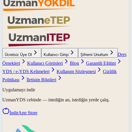
Ders
Ücretsiz Üye Ol
Kullanıcı Girişi
Şifremi Unuttum
Örnekleri
Kullanıcı Görüşleri
Blog
Garantili Eğitim
YDS / e-YDS Kelimeleri
Kullanım Sözleşmesi
Gizlilik
Politikası
İletişim Bilgileri
Uygulamayı indir
UzmanYDS
cebinde — istediğin an, istediğin yerde çalış.
İndir
App Store