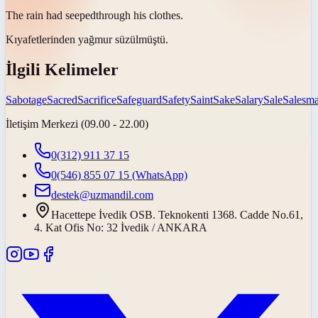
The rain had
seeped
through his clothes.
Kıyafetlerinden yağmur
süzülmüştü
.
İlgili Kelimeler
Sabotage
Sacred
Sacrifice
Safeguard
Safety
Saint
Sake
Salary
Sale
Salesm
İletişim Merkezi (09.00 - 22.00)
0(312) 911 37 15
0(546) 855 07 15
(WhatsApp)
destek@uzmandil.com
Hacettepe İvedik OSB. Teknokenti 1368. Cadde No.61,
4. Kat Ofis No: 32 İvedik / ANKARA