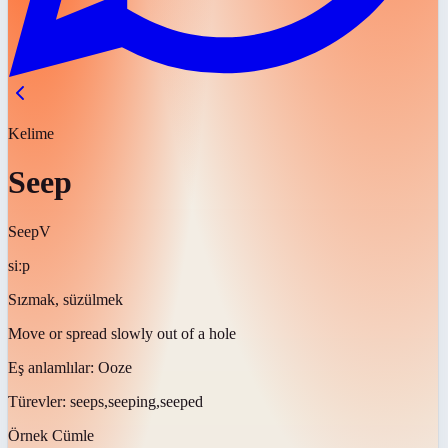
Kelime
Seep
Seep
V
siːp
Sızmak, süzülmek
Move or spread slowly out of a hole
Eş anlamlılar:
Ooze
Türevler:
seeps,seeping,seeped
Örnek Cümle