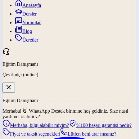
Anasayfa
Dersler
Yorumlar
Blog
Ücretler
Eğitim Danışmanı
Çevrimiçi (online)
Eğitim Danışmanı
Merhaba! 👋
WhatsApp Destek
birimine hoş geldiniz. Size nasıl
yardımcı olabiliriz?
Merhaba, bilgi alabilir miyim?
%100 başarı garantisi nedir?
Fiyat ve taksit seçenekleri
Lütfen beni arar mısınız?