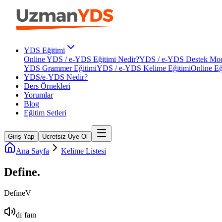
YDS Eğitimi
Online YDS / e-YDS Eğitimi Nedir?
YDS / e-YDS Destek Mod
YDS Grammer Eğitimi
YDS / e-YDS Kelime Eğitimi
Online Eğ
YDS/e-YDS Nedir?
Ders Örnekleri
Yorumlar
Blog
Eğitim Setleri
Giriş Yap
Ücretsiz Üye Ol
Ana Sayfa
Kelime Listesi
Define
.
Define
V
dɪˈfaɪn