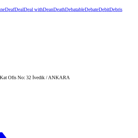
ine
Deaf
Deal
Deal with
Dean
Death
Debatable
Debate
Debit
Debris
. Kat Ofis No: 32 İvedik / ANKARA