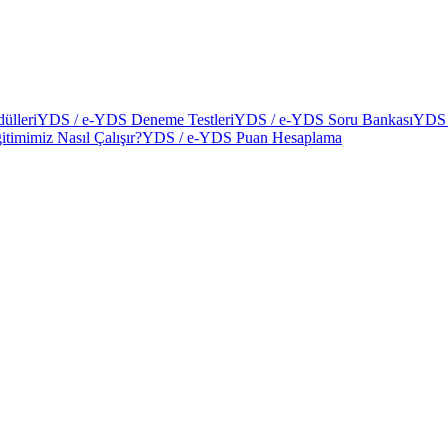
ülleri
YDS / e-YDS Deneme Testleri
YDS / e-YDS Soru Bankası
YDS 
itimimiz Nasıl Çalışır?
YDS / e-YDS Puan Hesaplama