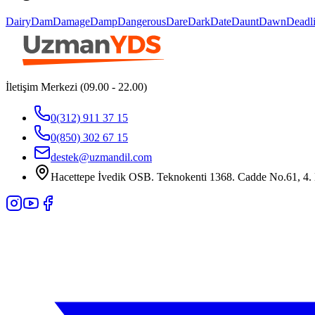
Dairy
Dam
Damage
Damp
Dangerous
Dare
Dark
Date
Daunt
Dawn
Deadl
İletişim Merkezi (09.00 - 22.00)
0(312) 911 37 15
0(850) 302 67 15
destek@uzmandil.com
Hacettepe İvedik OSB. Teknokenti 1368. Cadde No.61, 4