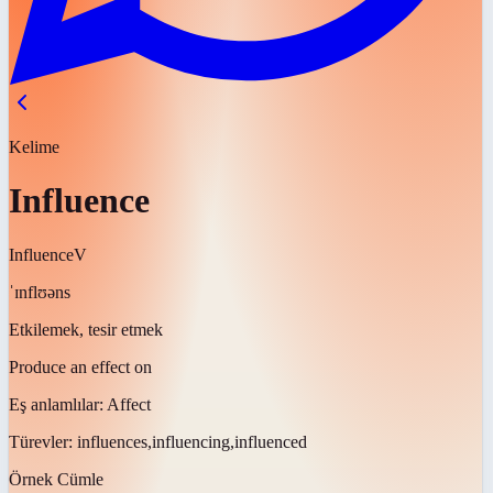
Kelime
Influence
Influence
V
ˈɪnflʊəns
Etkilemek, tesir etmek
Produce an effect on
Eş anlamlılar:
Affect
Türevler:
influences,influencing,influenced
Örnek Cümle