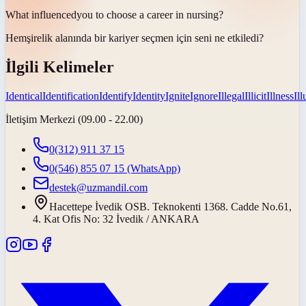
What
influenced
you to choose a career in nursing?
Hemşirelik alanında bir kariyer seçmen için seni ne
etkiledi
?
İlgili Kelimeler
Identical
Identification
Identify
Identity
Ignite
Ignore
Illegal
Illicit
Illness
Il
İletişim Merkezi (09.00 - 22.00)
0(312) 911 37 15
0(546) 855 07 15
(WhatsApp)
destek@uzmandil.com
Hacettepe İvedik OSB. Teknokenti 1368. Cadde No.61,
4. Kat Ofis No: 32 İvedik / ANKARA