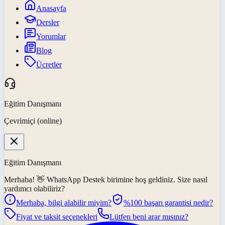
Anasayfa
Dersler
Yorumlar
Blog
Ücretler
Eğitim Danışmanı
Çevrimiçi (online)
Eğitim Danışmanı
Merhaba! 👋
WhatsApp Destek
birimine hoş geldiniz. Size nasıl
yardımcı olabiliriz?
Merhaba, bilgi alabilir miyim?
%100 başarı garantisi nedir?
Fiyat ve taksit seçenekleri
Lütfen beni arar mısınız?