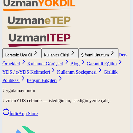
Ders
Ücretsiz Üye Ol
Kullanıcı Girişi
Şifremi Unuttum
Örnekleri
Kullanıcı Görüşleri
Blog
Garantili Eğitim
YDS / e-YDS Kelimeleri
Kullanım Sözleşmesi
Gizlilik
Politikası
İletişim Bilgileri
Uygulamayı indir
UzmanYDS
cebinde — istediğin an, istediğin yerde çalış.
İndir
App Store