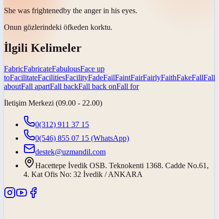
She was
frightened
by the anger in his eyes.
Onun gözlerindeki öfkeden
korktu
.
İlgili Kelimeler
Fabric
Fabricate
Fabulous
Face up
to
Facilitate
Facilities
Facility
Fade
Fail
Faint
Fair
Fairly
Faith
Fake
Fall
Fall
about
Fall apart
Fall back
Fall back on
Fall for
İletişim Merkezi (09.00 - 22.00)
0(312) 911 37 15
0(546) 855 07 15
(WhatsApp)
destek@uzmandil.com
Hacettepe İvedik OSB. Teknokenti 1368. Cadde No.61,
4. Kat Ofis No: 32 İvedik / ANKARA