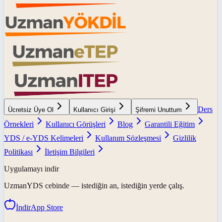
Ders
Ücretsiz Üye Ol
Kullanıcı Girişi
Şifremi Unuttum
Örnekleri
Kullanıcı Görüşleri
Blog
Garantili Eğitim
YDS / e-YDS Kelimeleri
Kullanım Sözleşmesi
Gizlilik
Politikası
İletişim Bilgileri
Uygulamayı indir
UzmanYDS
cebinde — istediğin an, istediğin yerde çalış.
İndir
App Store