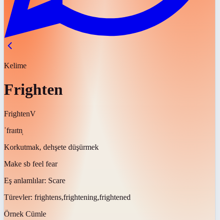
Kelime
Frighten
Frighten
V
ˈfraɪtn̩
Korkutmak, dehşete düşürmek
Make sb feel fear
Eş anlamlılar:
Scare
Türevler:
frightens,frightening,frightened
Örnek Cümle