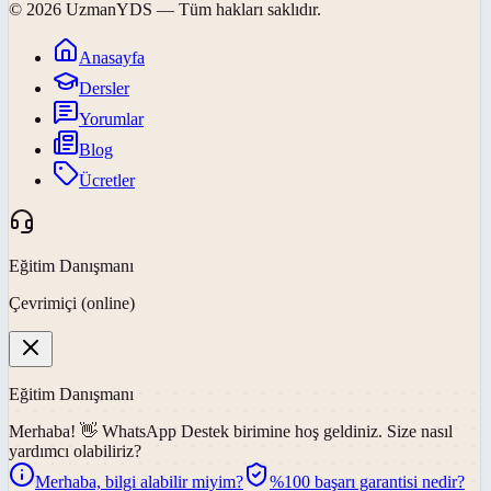
©
2026
UzmanYDS
— Tüm hakları saklıdır.
Anasayfa
Dersler
Yorumlar
Blog
Ücretler
Eğitim Danışmanı
Çevrimiçi (online)
Eğitim Danışmanı
Merhaba! 👋
WhatsApp Destek
birimine hoş geldiniz. Size nasıl
yardımcı olabiliriz?
Merhaba, bilgi alabilir miyim?
%100 başarı garantisi nedir?