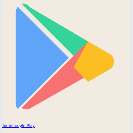
İndir
Google Play