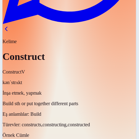
Kelime
Construct
Construct
V
kənˈstrʌkt
İnşa etmek, yapmak
Build sth or put together different parts
Eş anlamlılar:
Build
Türevler:
constructs,constructing,constructed
Örnek Cümle