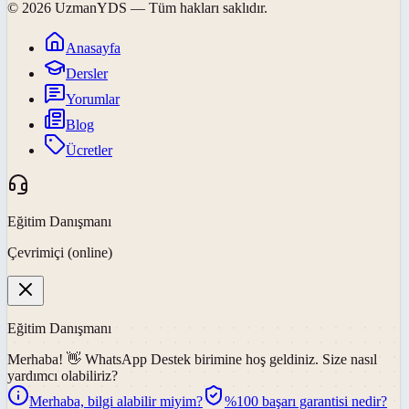
©
2026
UzmanYDS
— Tüm hakları saklıdır.
Anasayfa
Dersler
Yorumlar
Blog
Ücretler
Eğitim Danışmanı
Çevrimiçi (online)
Eğitim Danışmanı
Merhaba! 👋
WhatsApp Destek
birimine hoş geldiniz. Size nasıl
yardımcı olabiliriz?
Merhaba, bilgi alabilir miyim?
%100 başarı garantisi nedir?