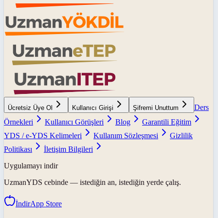
Ders
Ücretsiz Üye Ol
Kullanıcı Girişi
Şifremi Unuttum
Örnekleri
Kullanıcı Görüşleri
Blog
Garantili Eğitim
YDS / e-YDS Kelimeleri
Kullanım Sözleşmesi
Gizlilik
Politikası
İletişim Bilgileri
Uygulamayı indir
UzmanYDS
cebinde — istediğin an, istediğin yerde çalış.
İndir
App Store