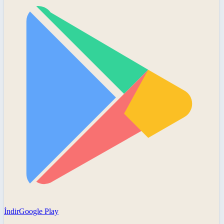
İndir
Google Play