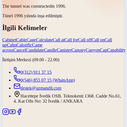
The tunnel was
constructed
in 1996.
Tünel 1996 yılında
inşa edilmiştir
.
İlgili Kelimeler
Cabinet
Cable
Cage
Calculate
Call at
Call for
Call off
Call on
Call
up
Calm
Calorific
Came
across
Cancel
Candidate
Candle
Canister
Canopy
Canyon
Cap
Capability
İletişim Merkezi (09.00 - 22.00)
0(312) 911 37 15
0(546) 855 07 15
(WhatsApp)
destek@uzmandil.com
Hacettepe İvedik OSB. Teknokenti 1368. Cadde No.61,
4. Kat Ofis No: 32 İvedik / ANKARA