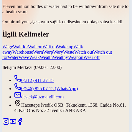
Eleven million bottles of water had to be
withdrawn
from sale due to
a health scare.
On bir milyon şişe suyun sağlık endişesinden dolayı satışı
kesildi
.
İlgili Kelimeler
Wage
Wait for
Wait on
Wait up
Wake up
Walk
away
Warehouse
Warn
Warp
Wary
Waste
Watch out
Watch out
for
Water
Wave
Weak
Wealth
Wealthy
Weapon
Wear off
İletişim Merkezi (09.00 - 22.00)
0(312) 911 37 15
0(546) 855 07 15
(WhatsApp)
destek@uzmandil.com
Hacettepe İvedik OSB. Teknokenti 1368. Cadde No.61,
4. Kat Ofis No: 32 İvedik / ANKARA