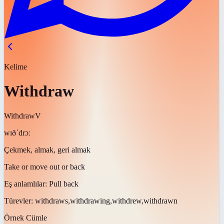
Kelime
Withdraw
Withdraw
V
wɪðˈdrɔː
Çekmek, almak, geri almak
Take or move out or back
Eş anlamlılar:
Pull back
Türevler:
withdraws,withdrawing,withdrew,withdrawn
Örnek Cümle