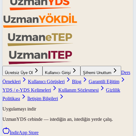
Ders
Ücretsiz Üye Ol
Kullanıcı Girişi
Şifremi Unuttum
Örnekleri
Kullanıcı Görüşleri
Blog
Garantili Eğitim
YDS / e-YDS Kelimeleri
Kullanım Sözleşmesi
Gizlilik
Politikası
İletişim Bilgileri
Uygulamayı indir
UzmanYDS
cebinde — istediğin an, istediğin yerde çalış.
İndir
App Store