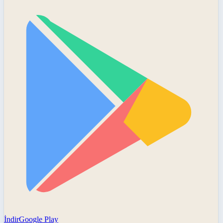
İndir
Google Play