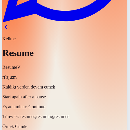
Kelime
Resume
Resume
V
rɪˈzjuːm
Kaldığı yerden devam etmek
Start again after a pause
Eş anlamlılar:
Continue
Türevler:
resumes,resuming,resumed
Örnek Cümle