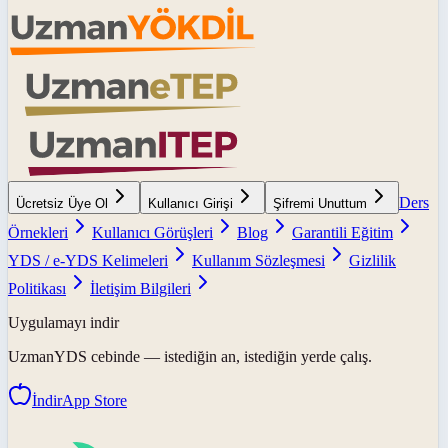
Ders
Ücretsiz Üye Ol
Kullanıcı Girişi
Şifremi Unuttum
Örnekleri
Kullanıcı Görüşleri
Blog
Garantili Eğitim
YDS / e-YDS Kelimeleri
Kullanım Sözleşmesi
Gizlilik
Politikası
İletişim Bilgileri
Uygulamayı indir
UzmanYDS
cebinde — istediğin an, istediğin yerde çalış.
İndir
App Store