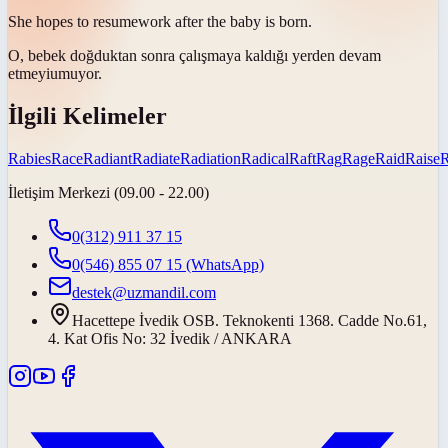
She hopes to
resume
work after the baby is born.
O, bebek doğduktan sonra çalışmaya
kaldığı yerden devam
etmeyi
umuyor.
İlgili Kelimeler
Rabies
Race
Radiant
Radiate
Radiation
Radical
Raft
Rag
Rage
Raid
Raise
İletişim Merkezi (09.00 - 22.00)
0(312) 911 37 15
0(546) 855 07 15
(WhatsApp)
destek@uzmandil.com
Hacettepe İvedik OSB. Teknokenti 1368. Cadde No.61,
4. Kat Ofis No: 32 İvedik / ANKARA