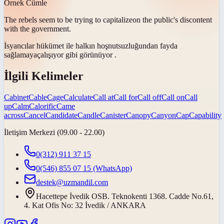
Örnek Cümle
The rebels seem to be trying to
capitalize
on the public's discontent
with the government.
İsyancılar hükümet ile halkın hoşnutsuzluğundan
fayda
sağlamaya
çalışıyor gibi görünüyor .
İlgili Kelimeler
Cabinet
Cable
Cage
Calculate
Call at
Call for
Call off
Call on
Call
up
Calm
Calorific
Came
across
Cancel
Candidate
Candle
Canister
Canopy
Canyon
Cap
Capability
İletişim Merkezi (09.00 - 22.00)
0(312) 911 37 15
0(546) 855 07 15
(WhatsApp)
destek@uzmandil.com
Hacettepe İvedik OSB. Teknokenti 1368. Cadde No.61,
4. Kat Ofis No: 32 İvedik / ANKARA