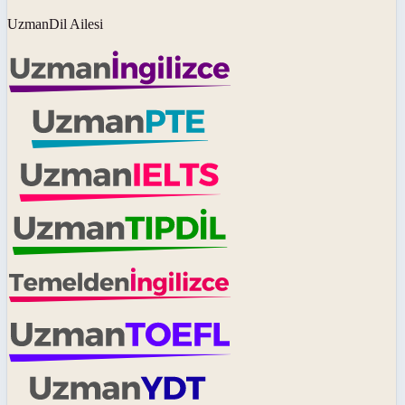
UzmanDil Ailesi