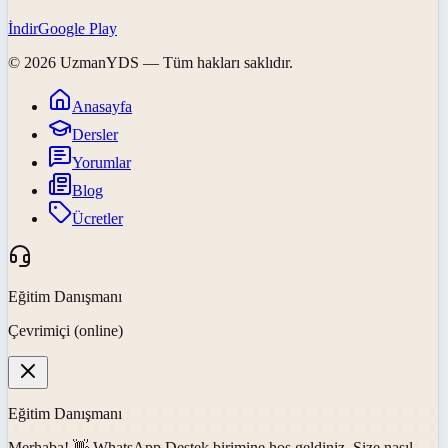
İndir
Google Play
©
2026
UzmanYDS
— Tüm hakları saklıdır.
Anasayfa
Dersler
Yorumlar
Blog
Ücretler
Eğitim Danışmanı
Çevrimiçi (online)
Eğitim Danışmanı
Merhaba! 👋
WhatsApp Destek
birimine hoş geldiniz. Size nasıl