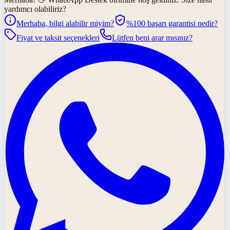
yardımcı olabiliriz?
Merhaba, bilgi alabilir miyim?
%100 başarı garantisi nedir?
Fiyat ve taksit seçenekleri
Lütfen beni arar mısınız?