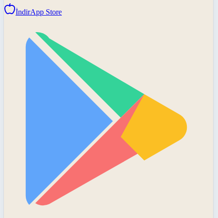
İndir
App Store