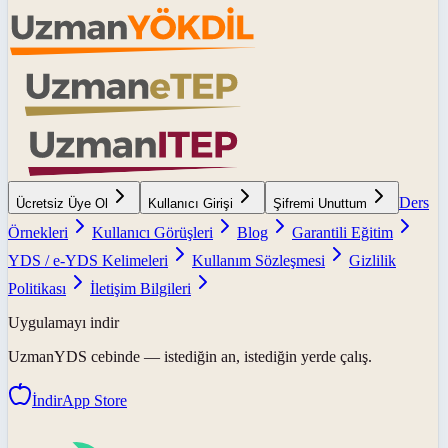
Ders
Ücretsiz Üye Ol
Kullanıcı Girişi
Şifremi Unuttum
Örnekleri
Kullanıcı Görüşleri
Blog
Garantili Eğitim
YDS / e-YDS Kelimeleri
Kullanım Sözleşmesi
Gizlilik
Politikası
İletişim Bilgileri
Uygulamayı indir
UzmanYDS
cebinde — istediğin an, istediğin yerde çalış.
İndir
App Store