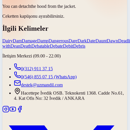
You can
detach
the hood from the jacket.
Ceketten kapüşonu
ayırabilirsiniz
.
İlgili Kelimeler
Dairy
Dam
Damage
Damp
Dangerous
Dare
Dark
Date
Daunt
Dawn
Deadl
with
Dean
Death
Debatable
Debate
Debit
Debris
İletişim Merkezi (09.00 - 22.00)
0(312) 911 37 15
0(546) 855 07 15
(WhatsApp)
destek@uzmandil.com
Hacettepe İvedik OSB. Teknokenti 1368. Cadde No.61,
4. Kat Ofis No: 32 İvedik / ANKARA