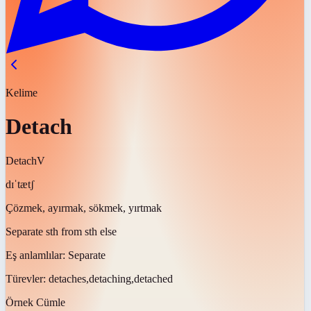
Kelime
Detach
Detach
V
dɪˈtætʃ
Çözmek, ayırmak, sökmek, yırtmak
Separate sth from sth else
Eş anlamlılar:
Separate
Türevler:
detaches,detaching,detached
Örnek Cümle