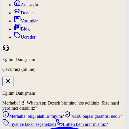
Anasayfa
Dersler
Yorumlar
Blog
Ücretler
Eğitim Danışmanı
Çevrimiçi (online)
Eğitim Danışmanı
Merhaba! 👋
WhatsApp Destek
birimine hoş geldiniz. Size nasıl
yardımcı olabiliriz?
Merhaba, bilgi alabilir miyim?
%100 başarı garantisi nedir?
Fiyat ve taksit seçenekleri
Lütfen beni arar mısınız?