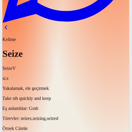
Kelime
Seize
Seize
V
siːz
Yakalamak, ele geçirmek
Take sth quickly and keep
Eş anlamlılar:
Grab
Türevler:
seizes,seizing,seized
Örnek Cümle