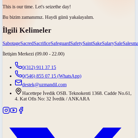
This is our time. Let's
seize
the day!
Bu bizim zamanımız. Haydi günü
yakalayalım
.
İlgili Kelimeler
Sabotage
Sacred
Sacrifice
Safeguard
Safety
Saint
Sake
Salary
Sale
Salesm
İletişim Merkezi (09.00 - 22.00)
0(312) 911 37 15
0(546) 855 07 15
(WhatsApp)
destek@uzmandil.com
Hacettepe İvedik OSB. Teknokenti 1368. Cadde No.61,
4. Kat Ofis No: 32 İvedik / ANKARA