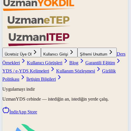
Ders
Ücretsiz Üye Ol
Kullanıcı Girişi
Şifremi Unuttum
Örnekleri
Kullanıcı Görüşleri
Blog
Garantili Eğitim
YDS / e-YDS Kelimeleri
Kullanım Sözleşmesi
Gizlilik
Politikası
İletişim Bilgileri
Uygulamayı indir
UzmanYDS
cebinde — istediğin an, istediğin yerde çalış.
İndir
App Store