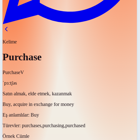
Kelime
Purchase
Purchase
V
ˈpɜːtʃəs
Satın almak, elde etmek, kazanmak
Buy, acquire in exchange for money
Eş anlamlılar:
Buy
Türevler:
purchases,purchasing,purchased
Örnek Cümle