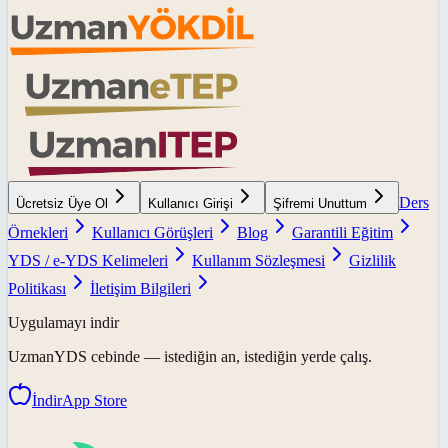
Ders
Ücretsiz Üye Ol
Kullanıcı Girişi
Şifremi Unuttum
Örnekleri
Kullanıcı Görüşleri
Blog
Garantili Eğitim
YDS / e-YDS Kelimeleri
Kullanım Sözleşmesi
Gizlilik
Politikası
İletişim Bilgileri
Uygulamayı indir
UzmanYDS
cebinde — istediğin an, istediğin yerde çalış.
İndir
App Store