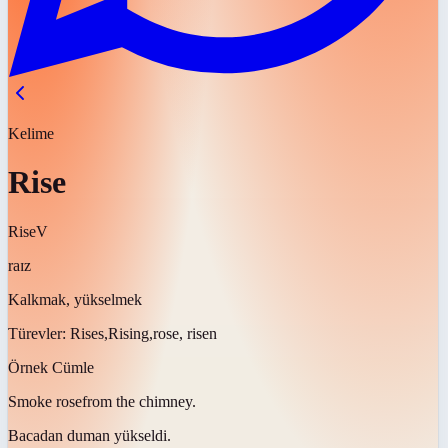
Kelime
Rise
Rise
V
raɪz
Kalkmak, yükselmek
Türevler:
Rises,Rising,rose, risen
Örnek Cümle
Smoke
rose
from the chimney.
Bacadan duman
yükseldi
.