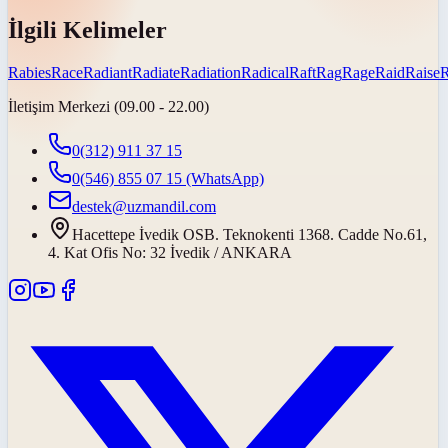
İlgili Kelimeler
Rabies
Race
Radiant
Radiate
Radiation
Radical
Raft
Rag
Rage
Raid
Raise
İletişim Merkezi (09.00 - 22.00)
0(312) 911 37 15
0(546) 855 07 15
(WhatsApp)
destek@uzmandil.com
Hacettepe İvedik OSB. Teknokenti 1368. Cadde No.61,
4. Kat Ofis No: 32 İvedik / ANKARA