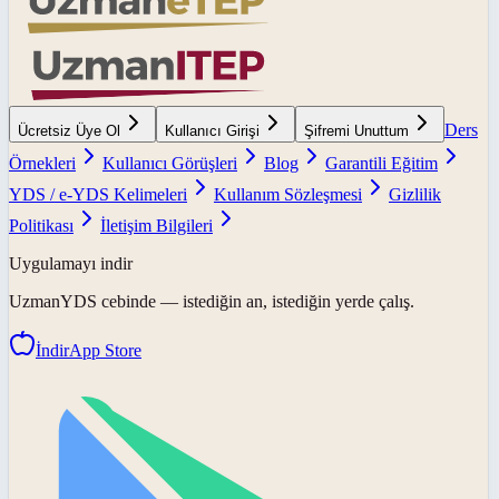
Ders
Ücretsiz Üye Ol
Kullanıcı Girişi
Şifremi Unuttum
Örnekleri
Kullanıcı Görüşleri
Blog
Garantili Eğitim
YDS / e-YDS Kelimeleri
Kullanım Sözleşmesi
Gizlilik
Politikası
İletişim Bilgileri
Uygulamayı indir
UzmanYDS
cebinde — istediğin an, istediğin yerde çalış.
İndir
App Store