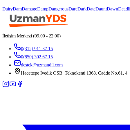
Dairy
Dam
Damage
Damp
Dangerous
Dare
Dark
Date
Daunt
Dawn
Deadl
İletişim Merkezi (09.00 - 22.00)
0(312) 911 37 15
0(850) 302 67 15
destek@uzmandil.com
Hacettepe İvedik OSB. Teknokenti 1368. Cadde No.61, 4