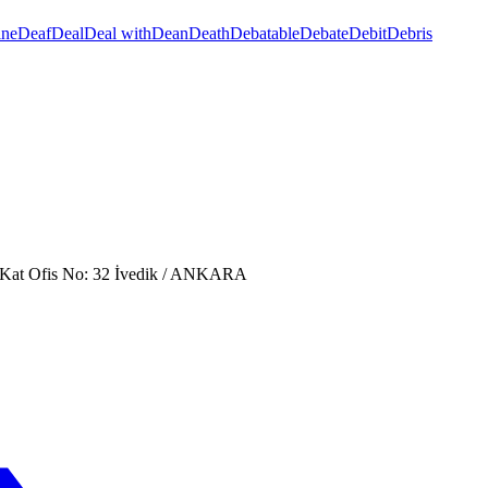
ine
Deaf
Deal
Deal with
Dean
Death
Debatable
Debate
Debit
Debris
. Kat Ofis No: 32 İvedik / ANKARA