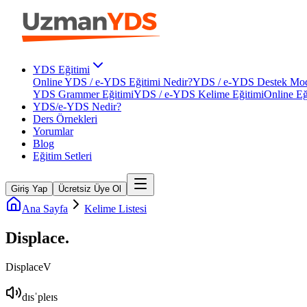
YDS Eğitimi
Online YDS / e-YDS Eğitimi Nedir?
YDS / e-YDS Destek Mod
YDS Grammer Eğitimi
YDS / e-YDS Kelime Eğitimi
Online Eğ
YDS/e-YDS Nedir?
Ders Örnekleri
Yorumlar
Blog
Eğitim Setleri
Giriş Yap
Ücretsiz Üye Ol
Ana Sayfa
Kelime Listesi
Displace
.
Displace
V
dɪsˈpleɪs