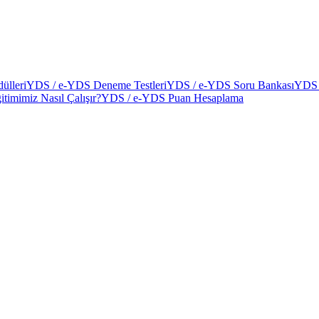
ülleri
YDS / e-YDS Deneme Testleri
YDS / e-YDS Soru Bankası
YDS 
itimimiz Nasıl Çalışır?
YDS / e-YDS Puan Hesaplama