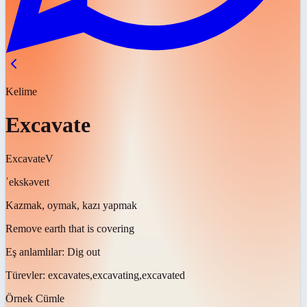
Kelime
Excavate
Excavate
V
ˈekskəveɪt
Kazmak, oymak, kazı yapmak
Remove earth that is covering
Eş anlamlılar:
Dig out
Türevler:
excavates,excavating,excavated
Örnek Cümle