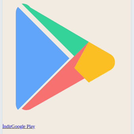
İndir
Google Play