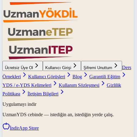
Ders
Ücretsiz Üye Ol
Kullanıcı Girişi
Şifremi Unuttum
Örnekleri
Kullanıcı Görüşleri
Blog
Garantili Eğitim
YDS / e-YDS Kelimeleri
Kullanım Sözleşmesi
Gizlilik
Politikası
İletişim Bilgileri
Uygulamayı indir
UzmanYDS
cebinde — istediğin an, istediğin yerde çalış.
İndir
App Store