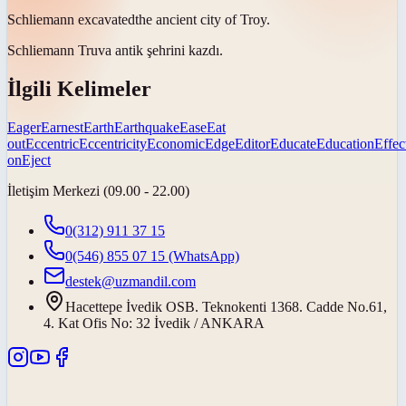
Schliemann
excavated
the ancient city of Troy.
Schliemann Truva antik şehrini
kazdı
.
İlgili Kelimeler
Eager
Earnest
Earth
Earthquake
Ease
Eat
out
Eccentric
Eccentricity
Economic
Edge
Editor
Educate
Education
Effec
on
Eject
İletişim Merkezi (09.00 - 22.00)
0(312) 911 37 15
0(546) 855 07 15
(WhatsApp)
destek@uzmandil.com
Hacettepe İvedik OSB. Teknokenti 1368. Cadde No.61,
4. Kat Ofis No: 32 İvedik / ANKARA