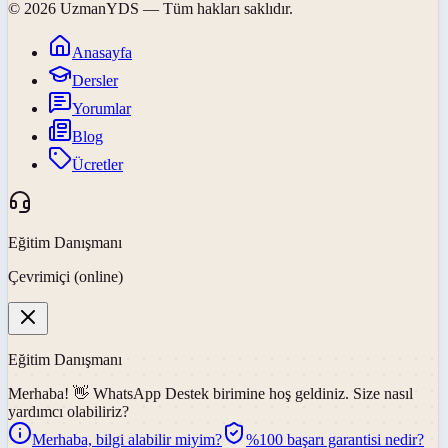
©
2026
UzmanYDS
— Tüm hakları saklıdır.
Anasayfa
Dersler
Yorumlar
Blog
Ücretler
Eğitim Danışmanı
Çevrimiçi (online)
Eğitim Danışmanı
Merhaba! 👋
WhatsApp Destek
birimine hoş geldiniz. Size nasıl
yardımcı olabiliriz?
Merhaba, bilgi alabilir miyim?
%100 başarı garantisi nedir?