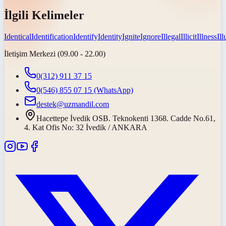
İlgili Kelimeler
Identical
Identification
Identify
Identity
Ignite
Ignore
Illegal
Illicit
Illness
Il
İletişim Merkezi (09.00 - 22.00)
0(312) 911 37 15
0(546) 855 07 15
(WhatsApp)
destek@uzmandil.com
Hacettepe İvedik OSB. Teknokenti 1368. Cadde No.61,
4. Kat Ofis No: 32 İvedik / ANKARA