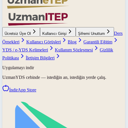
Ders
Ücretsiz Üye Ol
Kullanıcı Girişi
Şifremi Unuttum
Örnekleri
Kullanıcı Görüşleri
Blog
Garantili Eğitim
YDS / e-YDS Kelimeleri
Kullanım Sözleşmesi
Gizlilik
Politikası
İletişim Bilgileri
Uygulamayı indir
UzmanYDS
cebinde — istediğin an, istediğin yerde çalış.
İndir
App Store