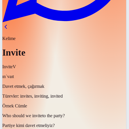
Kelime
Invite
Invite
V
ɪnˈvaɪt
Davet etmek, çağırmak
Türevler:
invites, inviting, invited
Örnek Cümle
Who should we
invite
to the party?
Partiye kimi
davet etmeliyiz
?