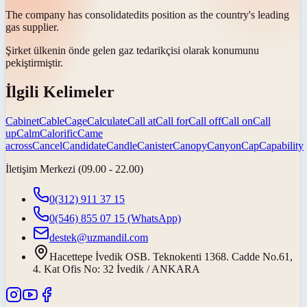
The company has
consolidated
its position as the country's leading
gas supplier.
Şirket ülkenin önde gelen gaz tedarikçisi olarak konumunu
pekiştirmiştir
.
İlgili Kelimeler
Cabinet
Cable
Cage
Calculate
Call at
Call for
Call off
Call on
Call
up
Calm
Calorific
Came
across
Cancel
Candidate
Candle
Canister
Canopy
Canyon
Cap
Capability
İletişim Merkezi (09.00 - 22.00)
0(312) 911 37 15
0(546) 855 07 15
(WhatsApp)
destek@uzmandil.com
Hacettepe İvedik OSB. Teknokenti 1368. Cadde No.61,
4. Kat Ofis No: 32 İvedik / ANKARA