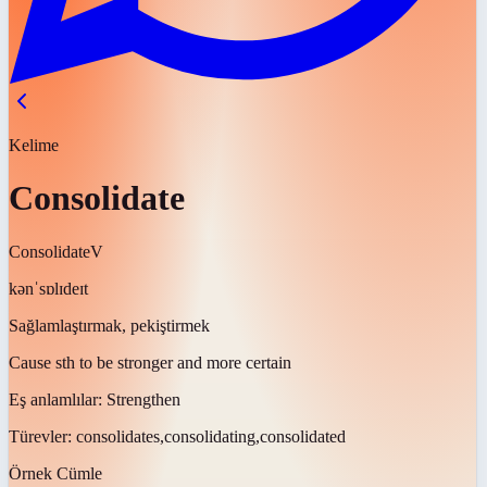
Kelime
Consolidate
Consolidate
V
kənˈsɒlɪdeɪt
Sağlamlaştırmak, pekiştirmek
Cause sth to be stronger and more certain
Eş anlamlılar:
Strengthen
Türevler:
consolidates,consolidating,consolidated
Örnek Cümle