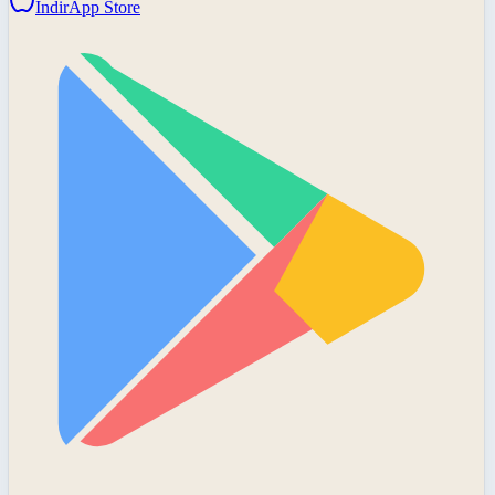
İndir
App Store