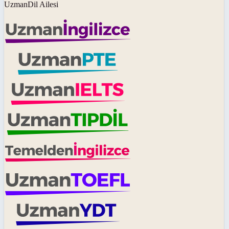
UzmanDil Ailesi