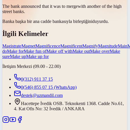
The bank announced that it was to
merge
with another of the high
street banks.
Banka başka bir ana cadde bankasıyla
birleştiğini
duyurdu.
İlgili Kelimeler
Magistrate
Magnet
Magnificence
Magnificent
Magnify
Magnitude
Main
M
do
Make for
Make fun of
Make off with
Make out
Make over
Make
sure
Make up
Make up for
İletişim Merkezi (09.00 - 22.00)
0(312) 911 37 15
0(546) 855 07 15
(WhatsApp)
destek@uzmandil.com
Hacettepe İvedik OSB. Teknokenti 1368. Cadde No.61,
4. Kat Ofis No: 32 İvedik / ANKARA