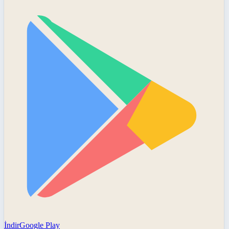
İndir
Google Play