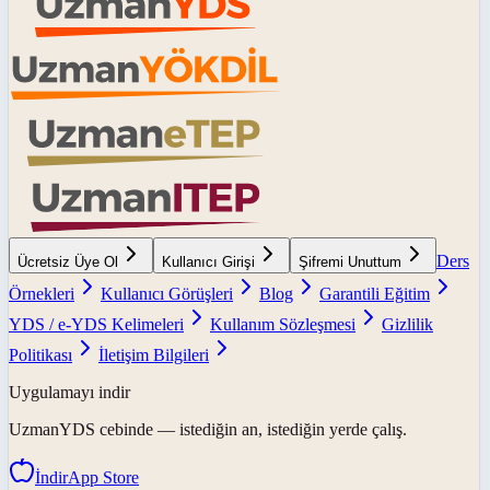
Ders
Ücretsiz Üye Ol
Kullanıcı Girişi
Şifremi Unuttum
Örnekleri
Kullanıcı Görüşleri
Blog
Garantili Eğitim
YDS / e-YDS Kelimeleri
Kullanım Sözleşmesi
Gizlilik
Politikası
İletişim Bilgileri
Uygulamayı indir
UzmanYDS
cebinde — istediğin an, istediğin yerde çalış.
İndir
App Store