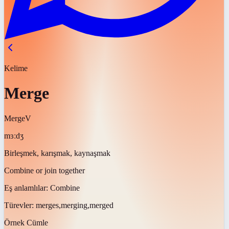
Kelime
Merge
Merge
V
mɜːdʒ
Birleşmek, karışmak, kaynaşmak
Combine or join together
Eş anlamlılar:
Combine
Türevler:
merges,merging,merged
Örnek Cümle