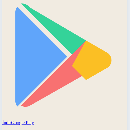
İndir
Google Play