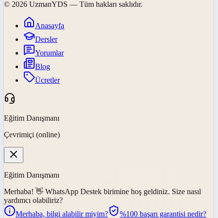
©
2026
UzmanYDS
— Tüm hakları saklıdır.
Anasayfa
Dersler
Yorumlar
Blog
Ücretler
Eğitim Danışmanı
Çevrimiçi (online)
Eğitim Danışmanı
Merhaba! 👋
WhatsApp Destek
birimine hoş geldiniz. Size nasıl
yardımcı olabiliriz?
Merhaba, bilgi alabilir miyim?
%100 başarı garantisi nedir?