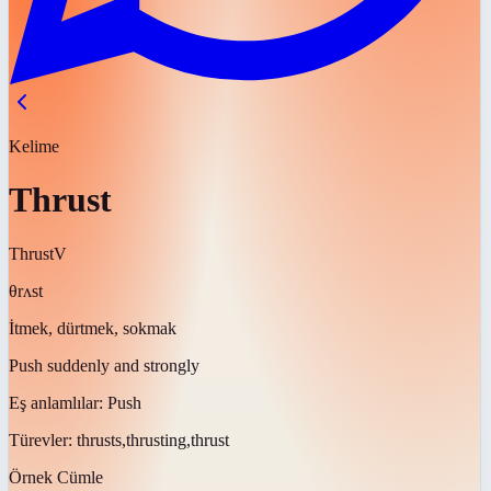
Kelime
Thrust
Thrust
V
θrʌst
İtmek, dürtmek, sokmak
Push suddenly and strongly
Eş anlamlılar:
Push
Türevler:
thrusts,thrusting,thrust
Örnek Cümle