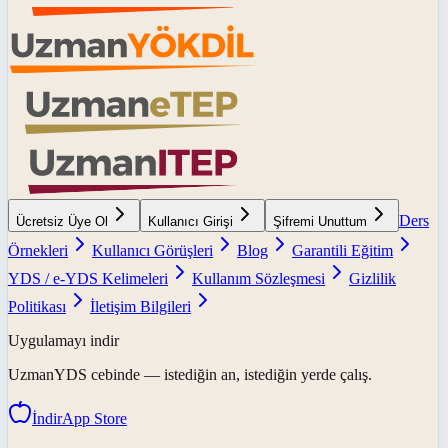
Ders
Ücretsiz Üye Ol
Kullanıcı Girişi
Şifremi Unuttum
Örnekleri
Kullanıcı Görüşleri
Blog
Garantili Eğitim
YDS / e-YDS Kelimeleri
Kullanım Sözleşmesi
Gizlilik
Politikası
İletişim Bilgileri
Uygulamayı indir
UzmanYDS
cebinde — istediğin an, istediğin yerde çalış.
İndir
App Store