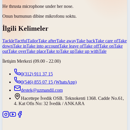
He
thrust
a microphone under her nose.
Onun burnunun dibine mikrofonu
soktu
.
İlgili Kelimeler
Tackle
Tactful
Tailor
Take after
Take away
Take back
Take care of
Take
down
Take in
Take into account
Take leave of
Take off
Take on
Take
out
Take over
Take place
Take to
Take up
Take up with
Tale
İletişim Merkezi (09.00 - 22.00)
0(312) 911 37 15
0(546) 855 07 15
(WhatsApp)
destek@uzmandil.com
Hacettepe İvedik OSB. Teknokenti 1368. Cadde No.61,
4. Kat Ofis No: 32 İvedik / ANKARA