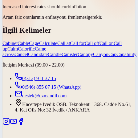
Increased interest rates should
curb
inflation.
Artan faiz oranlarının enflasyonu
frenlemesi
gerekir.
İlgili Kelimeler
Cabinet
Cable
Cage
Calculate
Call at
Call for
Call off
Call on
Call
up
Calm
Calorific
Came
across
Cancel
Candidate
Candle
Canister
Canopy
Canyon
Cap
Capability
İletişim Merkezi (09.00 - 22.00)
0(312) 911 37 15
0(546) 855 07 15
(WhatsApp)
destek@uzmandil.com
Hacettepe İvedik OSB. Teknokenti 1368. Cadde No.61,
4. Kat Ofis No: 32 İvedik / ANKARA