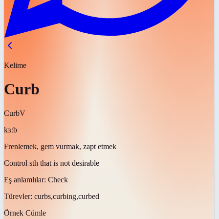
Kelime
Curb
Curb
V
kɜːb
Frenlemek, gem vurmak, zapt etmek
Control sth that is not desirable
Eş anlamlılar:
Check
Türevler:
curbs,curbing,curbed
Örnek Cümle