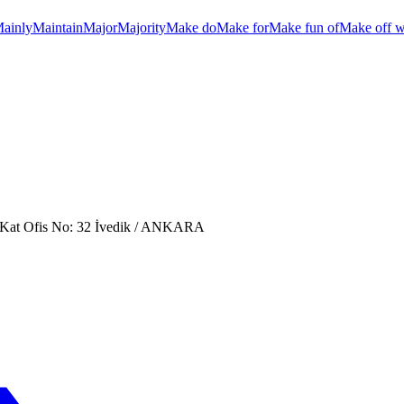
ainly
Maintain
Major
Majority
Make do
Make for
Make fun of
Make off w
. Kat Ofis No: 32 İvedik / ANKARA