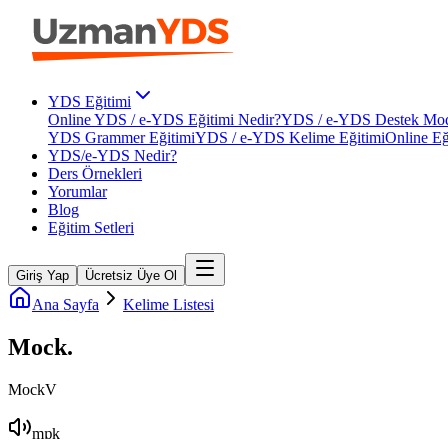
YDS Eğitimi
Online YDS / e-YDS Eğitimi Nedir?
YDS / e-YDS Destek Mod
YDS Grammer Eğitimi
YDS / e-YDS Kelime Eğitimi
Online Eğ
YDS/e-YDS Nedir?
Ders Örnekleri
Yorumlar
Blog
Eğitim Setleri
Giriş Yap
Ücretsiz Üye Ol
Ana Sayfa
Kelime Listesi
Mock
.
Mock
V
mɒk