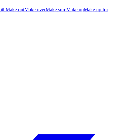
ith
Make out
Make over
Make sure
Make up
Make up for