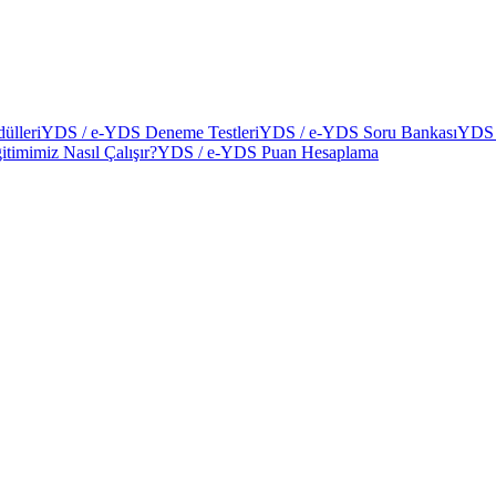
ülleri
YDS / e-YDS Deneme Testleri
YDS / e-YDS Soru Bankası
YDS 
itimimiz Nasıl Çalışır?
YDS / e-YDS Puan Hesaplama