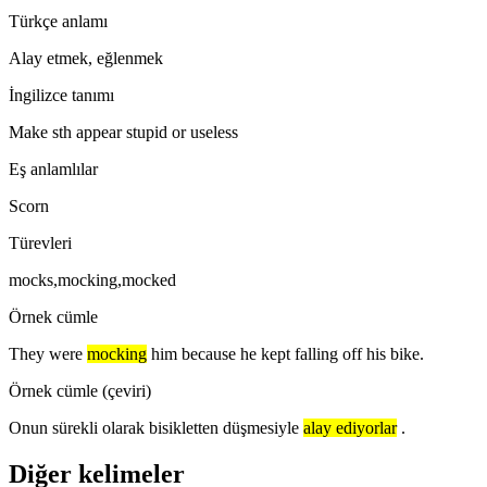
Türkçe anlamı
Alay etmek, eğlenmek
İngilizce tanımı
Make sth appear stupid or useless
Eş anlamlılar
Scorn
Türevleri
mocks,mocking,mocked
Örnek cümle
They were
mocking
him because he kept falling off his bike.
Örnek cümle (çeviri)
Onun sürekli olarak bisikletten düşmesiyle
alay ediyorlar
.
Diğer kelimeler