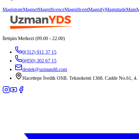
Magistrate
Magnet
Magnificence
Magnificent
Magnify
Magnitude
Main
M
İletişim Merkezi (09.00 - 22.00)
0(312) 911 37 15
0(850) 302 67 15
destek@uzmandil.com
Hacettepe İvedik OSB. Teknokenti 1368. Cadde No.61, 4