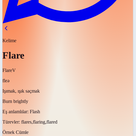
Kelime
Flare
Flare
V
fleə
Işımak, ışık saçmak
Burn brightly
Eş anlamlılar:
Flash
Türevler:
flares,flaring,flared
Örnek Cümle