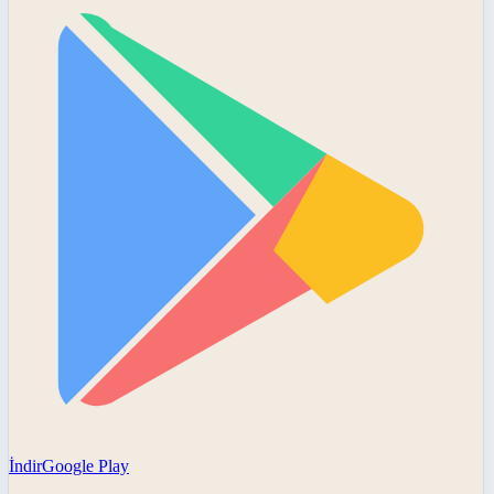
İndir
Google Play