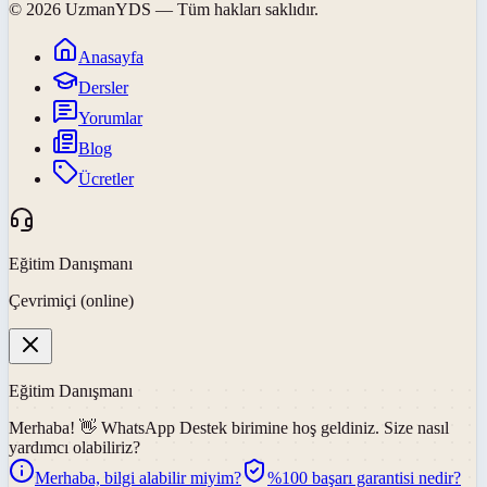
©
2026
UzmanYDS
— Tüm hakları saklıdır.
Anasayfa
Dersler
Yorumlar
Blog
Ücretler
Eğitim Danışmanı
Çevrimiçi (online)
Eğitim Danışmanı
Merhaba! 👋
WhatsApp Destek
birimine hoş geldiniz. Size nasıl
yardımcı olabiliriz?
Merhaba, bilgi alabilir miyim?
%100 başarı garantisi nedir?