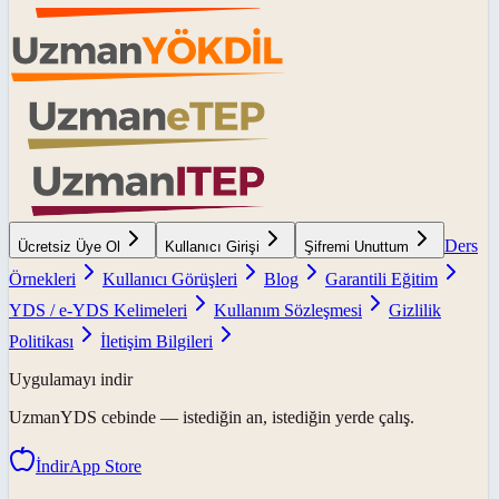
Ders
Ücretsiz Üye Ol
Kullanıcı Girişi
Şifremi Unuttum
Örnekleri
Kullanıcı Görüşleri
Blog
Garantili Eğitim
YDS / e-YDS Kelimeleri
Kullanım Sözleşmesi
Gizlilik
Politikası
İletişim Bilgileri
Uygulamayı indir
UzmanYDS
cebinde — istediğin an, istediğin yerde çalış.
İndir
App Store