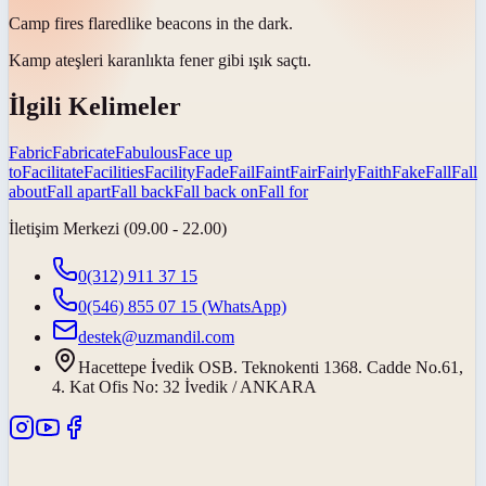
Camp fires
flared
like beacons in the dark.
Kamp ateşleri karanlıkta fener gibi
ışık saçtı
.
İlgili Kelimeler
Fabric
Fabricate
Fabulous
Face up
to
Facilitate
Facilities
Facility
Fade
Fail
Faint
Fair
Fairly
Faith
Fake
Fall
Fall
about
Fall apart
Fall back
Fall back on
Fall for
İletişim Merkezi (09.00 - 22.00)
0(312) 911 37 15
0(546) 855 07 15
(WhatsApp)
destek@uzmandil.com
Hacettepe İvedik OSB. Teknokenti 1368. Cadde No.61,
4. Kat Ofis No: 32 İvedik / ANKARA