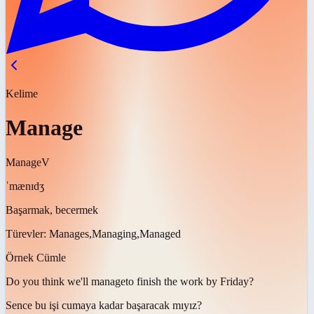
Kelime
Manage
Manage
V
ˈmænɪdʒ
Başarmak, becermek
Türevler:
Manages,Managing,Managed
Örnek Cümle
Do you think we'll
manage
to finish the work by Friday?
Sence bu işi cumaya kadar
başaracak mıyız
?