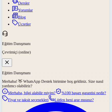
Dersler
Yorumlar
Blog
Ücretler
Eğitim Danışmanı
Çevrimiçi (online)
Eğitim Danışmanı
Merhaba! 👋
WhatsApp Destek
birimine hoş geldiniz. Size nasıl
yardımcı olabiliriz?
Merhaba, bilgi alabilir miyim?
%100 başarı garantisi nedir?
Fiyat ve taksit seçenekleri
Lütfen beni arar mısınız?