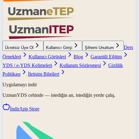
Ders
Ücretsiz Üye Ol
Kullanıcı Girişi
Şifremi Unuttum
Örnekleri
Kullanıcı Görüşleri
Blog
Garantili Eğitim
YDS / e-YDS Kelimeleri
Kullanım Sözleşmesi
Gizlilik
Politikası
İletişim Bilgileri
Uygulamayı indir
UzmanYDS
cebinde — istediğin an, istediğin yerde çalış.
İndir
App Store