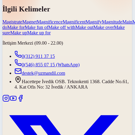
İlgili Kelimeler
Magistrate
Magnet
Magnificence
Magnificent
Magnify
Magnitude
Main
M
do
Make for
Make fun of
Make off with
Make out
Make over
Make
sure
Make up
Make up for
İletişim Merkezi (09.00 - 22.00)
0(312) 911 37 15
0(546) 855 07 15
(WhatsApp)
destek@uzmandil.com
Hacettepe İvedik OSB. Teknokenti 1368. Cadde No.61,
4. Kat Ofis No: 32 İvedik / ANKARA