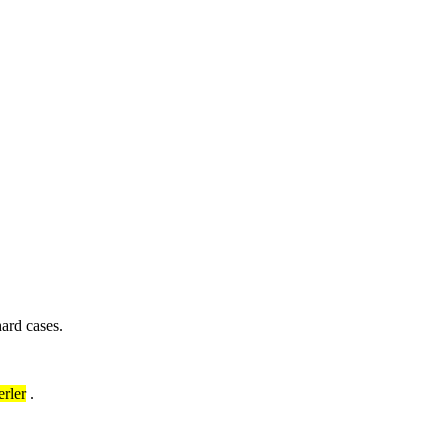
ard cases.
erler
.