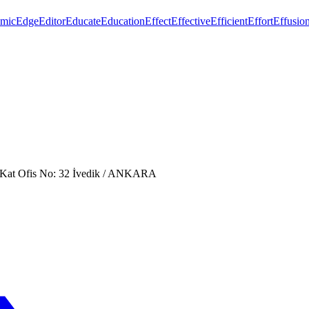
mic
Edge
Editor
Educate
Education
Effect
Effective
Efficient
Effort
Effusio
. Kat Ofis No: 32 İvedik / ANKARA