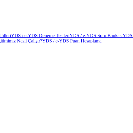
ülleri
YDS / e-YDS Deneme Testleri
YDS / e-YDS Soru Bankası
YDS 
itimimiz Nasıl Çalışır?
YDS / e-YDS Puan Hesaplama