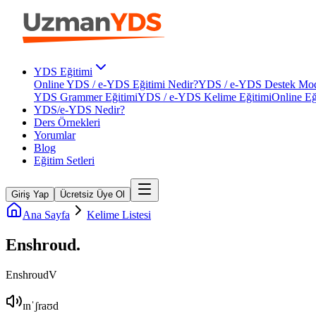
YDS Eğitimi
Online YDS / e-YDS Eğitimi Nedir?
YDS / e-YDS Destek Mod
YDS Grammer Eğitimi
YDS / e-YDS Kelime Eğitimi
Online Eğ
YDS/e-YDS Nedir?
Ders Örnekleri
Yorumlar
Blog
Eğitim Setleri
Giriş Yap
Ücretsiz Üye Ol
Ana Sayfa
Kelime Listesi
Enshroud
.
Enshroud
V
ɪnˈʃraʊd