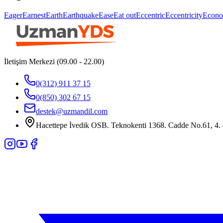
Eager
Earnest
Earth
Earthquake
Ease
Eat out
Eccentric
Eccentricity
Econo
İletişim Merkezi (09.00 - 22.00)
0(312) 911 37 15
0(850) 302 67 15
destek@uzmandil.com
Hacettepe İvedik OSB. Teknokenti 1368. Cadde No.61, 4