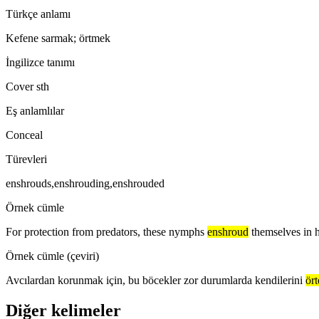
Türkçe anlamı
Kefene sarmak; örtmek
İngilizce tanımı
Cover sth
Eş anlamlılar
Conceal
Türevleri
enshrouds,enshrouding,enshrouded
Örnek cümle
For protection from predators, these nymphs
enshroud
themselves in h
Örnek cümle (çeviri)
Avcılardan korunmak için, bu böcekler zor durumlarda kendilerini
ört
Diğer kelimeler