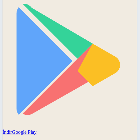
İndir
Google Play