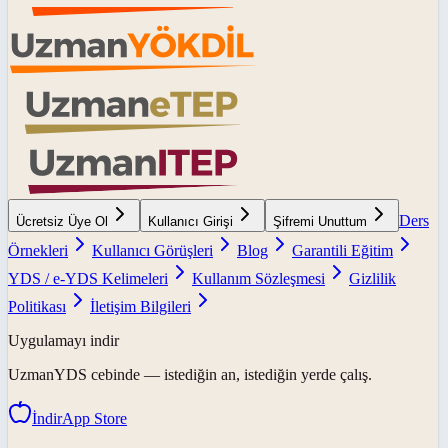
Ders
Ücretsiz Üye Ol
Kullanıcı Girişi
Şifremi Unuttum
Örnekleri
Kullanıcı Görüşleri
Blog
Garantili Eğitim
YDS / e-YDS Kelimeleri
Kullanım Sözleşmesi
Gizlilik
Politikası
İletişim Bilgileri
Uygulamayı indir
UzmanYDS
cebinde — istediğin an, istediğin yerde çalış.
İndir
App Store