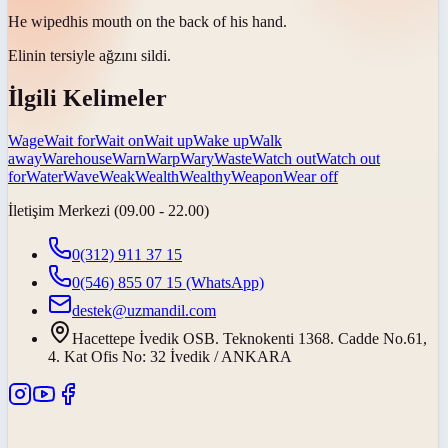
He
wiped
his mouth on the back of his hand.
Elinin tersiyle ağzını
sildi
.
İlgili Kelimeler
Wage
Wait for
Wait on
Wait up
Wake up
Walk
away
Warehouse
Warn
Warp
Wary
Waste
Watch out
Watch out
for
Water
Wave
Weak
Wealth
Wealthy
Weapon
Wear off
İletişim Merkezi (09.00 - 22.00)
0(312) 911 37 15
0(546) 855 07 15
(WhatsApp)
destek@uzmandil.com
Hacettepe İvedik OSB. Teknokenti 1368. Cadde No.61,
4. Kat Ofis No: 32 İvedik / ANKARA