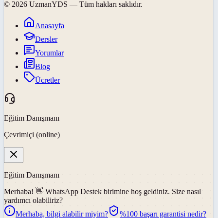
©
2026
UzmanYDS
— Tüm hakları saklıdır.
Anasayfa
Dersler
Yorumlar
Blog
Ücretler
Eğitim Danışmanı
Çevrimiçi (online)
Eğitim Danışmanı
Merhaba! 👋
WhatsApp Destek
birimine hoş geldiniz. Size nasıl
yardımcı olabiliriz?
Merhaba, bilgi alabilir miyim?
%100 başarı garantisi nedir?