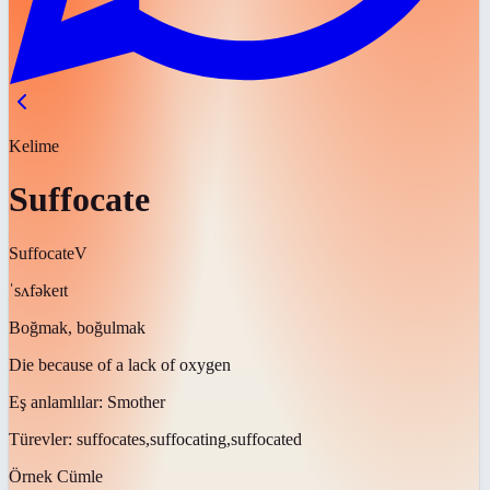
Kelime
Suffocate
Suffocate
V
ˈsʌfəkeɪt
Boğmak, boğulmak
Die because of a lack of oxygen
Eş anlamlılar:
Smother
Türevler:
suffocates,suffocating,suffocated
Örnek Cümle