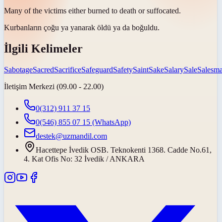
Many of the victims either burned to death or
suffocated
.
Kurbanların çoğu ya yanarak öldü ya da
boğuldu
.
İlgili Kelimeler
Sabotage
Sacred
Sacrifice
Safeguard
Safety
Saint
Sake
Salary
Sale
Salesm
İletişim Merkezi (09.00 - 22.00)
0(312) 911 37 15
0(546) 855 07 15
(WhatsApp)
destek@uzmandil.com
Hacettepe İvedik OSB. Teknokenti 1368. Cadde No.61,
4. Kat Ofis No: 32 İvedik / ANKARA