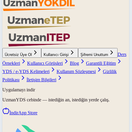
Ders
Ücretsiz Üye Ol
Kullanıcı Girişi
Şifremi Unuttum
Örnekleri
Kullanıcı Görüşleri
Blog
Garantili Eğitim
YDS / e-YDS Kelimeleri
Kullanım Sözleşmesi
Gizlilik
Politikası
İletişim Bilgileri
Uygulamayı indir
UzmanYDS
cebinde — istediğin an, istediğin yerde çalış.
İndir
App Store