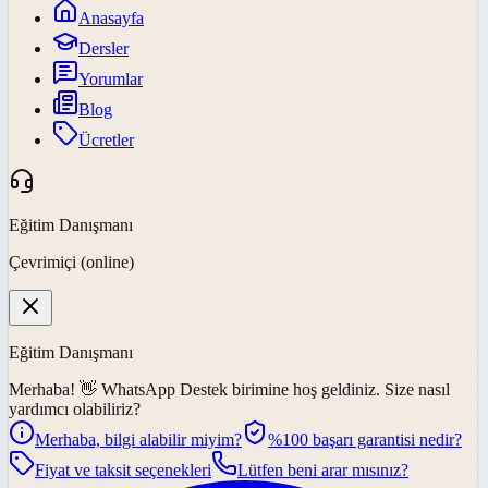
Anasayfa
Dersler
Yorumlar
Blog
Ücretler
Eğitim Danışmanı
Çevrimiçi (online)
Eğitim Danışmanı
Merhaba! 👋
WhatsApp Destek
birimine hoş geldiniz. Size nasıl
yardımcı olabiliriz?
Merhaba, bilgi alabilir miyim?
%100 başarı garantisi nedir?
Fiyat ve taksit seçenekleri
Lütfen beni arar mısınız?