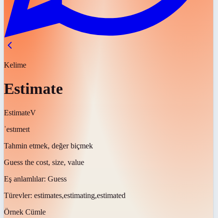
Kelime
Estimate
Estimate
V
ˈestɪmeɪt
Tahmin etmek, değer biçmek
Guess the cost, size, value
Eş anlamlılar:
Guess
Türevler:
estimates,estimating,estimated
Örnek Cümle