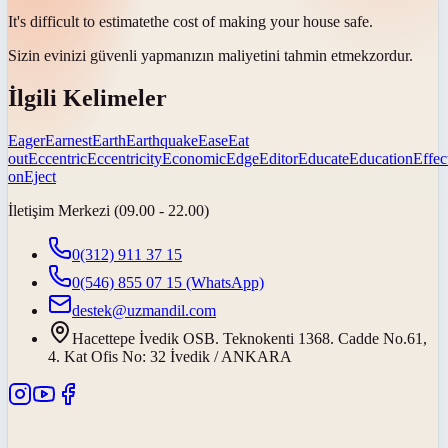
It's difficult to
estimate
the cost of making your house safe.
Sizin evinizi güvenli yapmanızın maliyetini
tahmin etmek
zordur.
İlgili Kelimeler
Eager
Earnest
Earth
Earthquake
Ease
Eat
out
Eccentric
Eccentricity
Economic
Edge
Editor
Educate
Education
Effec
on
Eject
İletişim Merkezi (09.00 - 22.00)
0(312) 911 37 15
0(546) 855 07 15
(WhatsApp)
destek@uzmandil.com
Hacettepe İvedik OSB. Teknokenti 1368. Cadde No.61,
4. Kat Ofis No: 32 İvedik / ANKARA