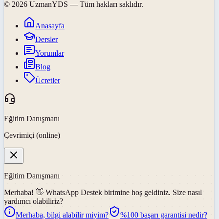
©
2026
UzmanYDS
— Tüm hakları saklıdır.
Anasayfa
Dersler
Yorumlar
Blog
Ücretler
Eğitim Danışmanı
Çevrimiçi (online)
Eğitim Danışmanı
Merhaba! 👋
WhatsApp Destek
birimine hoş geldiniz. Size nasıl
yardımcı olabiliriz?
Merhaba, bilgi alabilir miyim?
%100 başarı garantisi nedir?