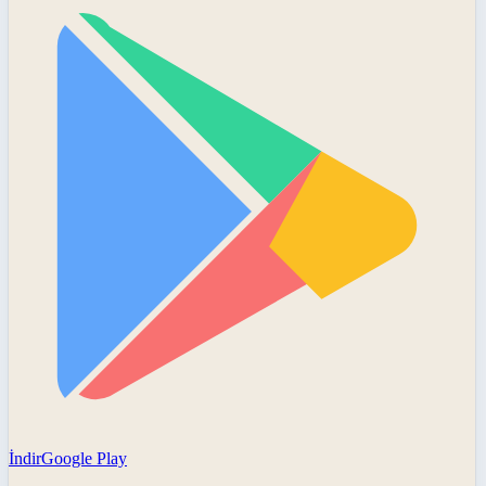
İndir
Google Play