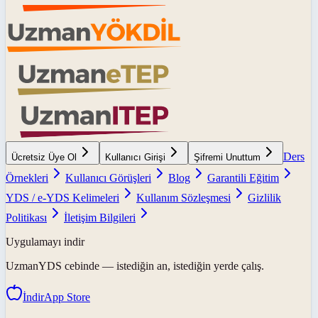
Ders
Ücretsiz Üye Ol
Kullanıcı Girişi
Şifremi Unuttum
Örnekleri
Kullanıcı Görüşleri
Blog
Garantili Eğitim
YDS / e-YDS Kelimeleri
Kullanım Sözleşmesi
Gizlilik
Politikası
İletişim Bilgileri
Uygulamayı indir
UzmanYDS
cebinde — istediğin an, istediğin yerde çalış.
İndir
App Store