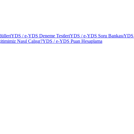
ülleri
YDS / e-YDS Deneme Testleri
YDS / e-YDS Soru Bankası
YDS 
itimimiz Nasıl Çalışır?
YDS / e-YDS Puan Hesaplama