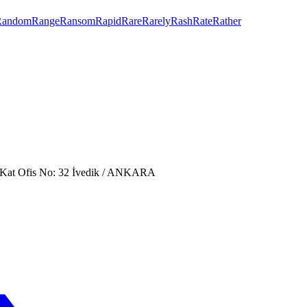
Random
Range
Ransom
Rapid
Rare
Rarely
Rash
Rate
Rather
. Kat Ofis No: 32 İvedik / ANKARA