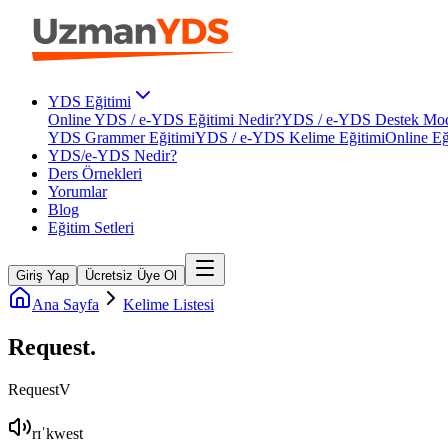
YDS Eğitimi
Online YDS / e-YDS Eğitimi Nedir?
YDS / e-YDS Destek Mod
YDS Grammer Eğitimi
YDS / e-YDS Kelime Eğitimi
Online Eğ
YDS/e-YDS Nedir?
Ders Örnekleri
Yorumlar
Blog
Eğitim Setleri
Giriş Yap
Ücretsiz Üye Ol
Ana Sayfa
Kelime Listesi
Request
.
Request
V
rɪˈkwest