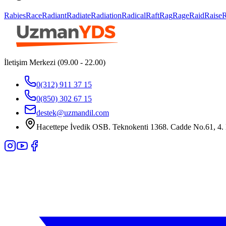
Rabies
Race
Radiant
Radiate
Radiation
Radical
Raft
Rag
Rage
Raid
Raise
İletişim Merkezi (09.00 - 22.00)
0(312) 911 37 15
0(850) 302 67 15
destek@uzmandil.com
Hacettepe İvedik OSB. Teknokenti 1368. Cadde No.61, 4