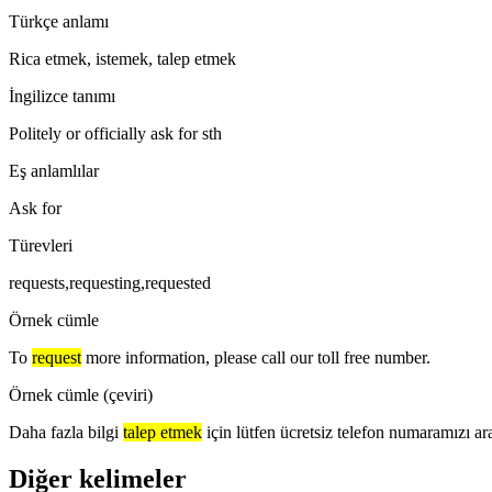
Türkçe anlamı
Rica etmek, istemek, talep etmek
İngilizce tanımı
Politely or officially ask for sth
Eş anlamlılar
Ask for
Türevleri
requests,requesting,requested
Örnek cümle
To
request
more information, please call our toll free number.
Örnek cümle (çeviri)
Daha fazla bilgi
talep etmek
için lütfen ücretsiz telefon numaramızı ar
Diğer kelimeler