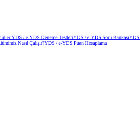
ülleri
YDS / e-YDS Deneme Testleri
YDS / e-YDS Soru Bankası
YDS 
itimimiz Nasıl Çalışır?
YDS / e-YDS Puan Hesaplama