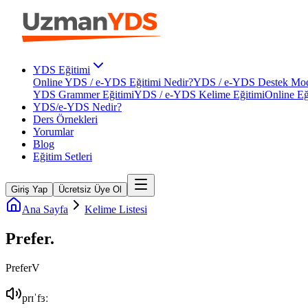
YDS Eğitimi
Online YDS / e-YDS Eğitimi Nedir?
YDS / e-YDS Destek Mod
YDS Grammer Eğitimi
YDS / e-YDS Kelime Eğitimi
Online Eğ
YDS/e-YDS Nedir?
Ders Örnekleri
Yorumlar
Blog
Eğitim Setleri
Giriş Yap
Ücretsiz Üye Ol
Ana Sayfa
Kelime Listesi
Prefer
.
Prefer
V
prɪˈfɜː