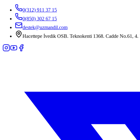
0(312) 911 37 15
0(850) 302 67 15
destek@uzmandil.com
Hacettepe İvedik OSB. Teknokenti 1368. Cadde No.61, 4