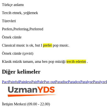
Türkçe anlamı
Tercih etmek, yeğlemek
Türevleri
Prefers,Preferring,Preferred
Örnek cümle
Classical music is ok, but I
prefer
pop music.
Örnek cümle (çeviri)
Klasik müzik tamam, ama ben pop müziği
tercih ederim
.
Diğer kelimeler
Pact
Painful
Painless
Pair
Pale
Pan out
Paradise
Paradox
Paralyse
Paralyze
İletişim Merkezi (09.00 - 22.00)