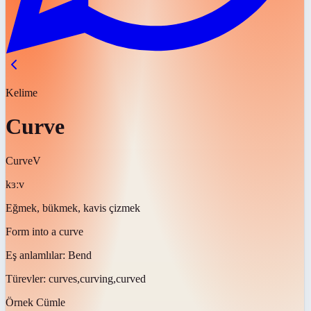
Kelime
Curve
Curve
V
kɜːv
Eğmek, bükmek, kavis çizmek
Form into a curve
Eş anlamlılar:
Bend
Türevler:
curves,curving,curved
Örnek Cümle