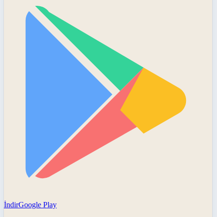
İndir
Google Play