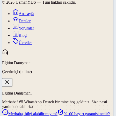
©
2026
UzmanYDS
— Tüm hakları saklıdır.
Anasayfa
Dersler
Yorumlar
Blog
Ücretler
Eğitim Danışmanı
Çevrimiçi (online)
Eğitim Danışmanı
Merhaba! 👋
WhatsApp Destek
birimine hoş geldiniz. Size nasıl
yardımcı olabiliriz?
Merhaba, bilgi alabilir miyim?
%100 başarı garantisi nedir?