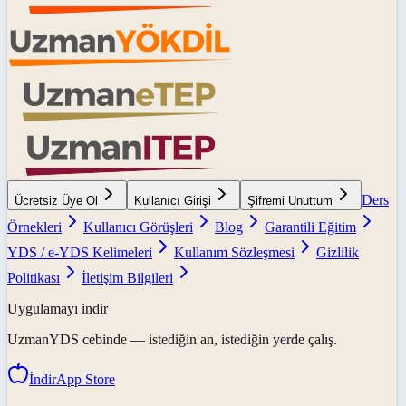
Ders
Ücretsiz Üye Ol
Kullanıcı Girişi
Şifremi Unuttum
Örnekleri
Kullanıcı Görüşleri
Blog
Garantili Eğitim
YDS / e-YDS Kelimeleri
Kullanım Sözleşmesi
Gizlilik
Politikası
İletişim Bilgileri
Uygulamayı indir
UzmanYDS
cebinde — istediğin an, istediğin yerde çalış.
İndir
App Store