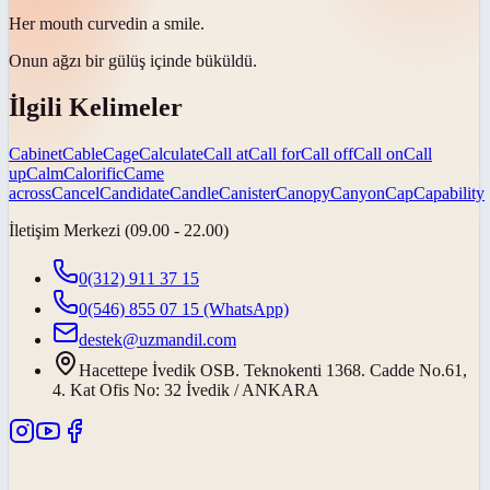
Her mouth
curved
in a smile.
Onun ağzı bir gülüş içinde
büküldü
.
İlgili Kelimeler
Cabinet
Cable
Cage
Calculate
Call at
Call for
Call off
Call on
Call
up
Calm
Calorific
Came
across
Cancel
Candidate
Candle
Canister
Canopy
Canyon
Cap
Capability
İletişim Merkezi (09.00 - 22.00)
0(312) 911 37 15
0(546) 855 07 15
(WhatsApp)
destek@uzmandil.com
Hacettepe İvedik OSB. Teknokenti 1368. Cadde No.61,
4. Kat Ofis No: 32 İvedik / ANKARA