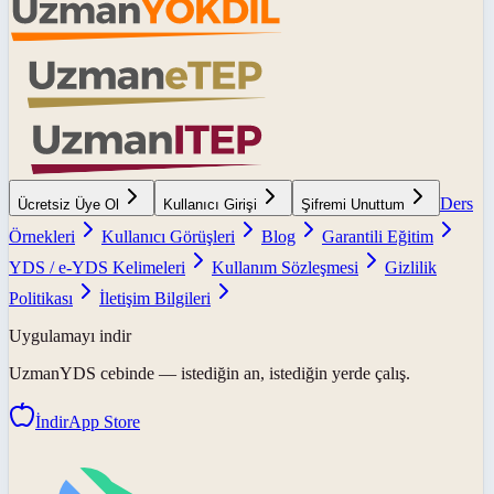
Ders
Ücretsiz Üye Ol
Kullanıcı Girişi
Şifremi Unuttum
Örnekleri
Kullanıcı Görüşleri
Blog
Garantili Eğitim
YDS / e-YDS Kelimeleri
Kullanım Sözleşmesi
Gizlilik
Politikası
İletişim Bilgileri
Uygulamayı indir
UzmanYDS
cebinde — istediğin an, istediğin yerde çalış.
İndir
App Store