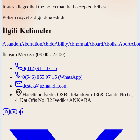
It was
alleged
that the policeman had accepted bribes.
Polisin rüşvet aldığı
iddia edildi
.
İlgili Kelimeler
Abandon
Aberration
Abide
Ability
Abnormal
Aboard
Abolish
Abort
Abor
İletişim Merkezi (09.00 - 22.00)
0(312) 911 37 15
0(546) 855 07 15
(WhatsApp)
destek@uzmandil.com
Hacettepe İvedik OSB. Teknokenti 1368. Cadde No.61,
4. Kat Ofis No: 32 İvedik / ANKARA