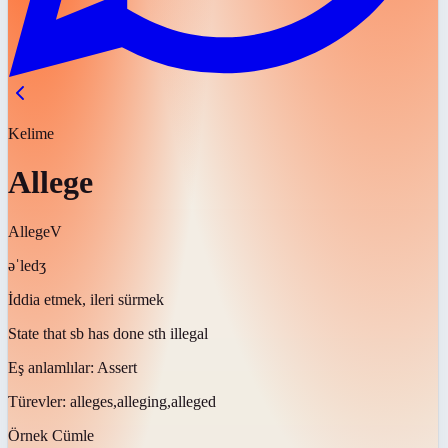
Kelime
Allege
Allege
V
əˈledʒ
İddia etmek, ileri sürmek
State that sb has done sth illegal
Eş anlamlılar:
Assert
Türevler:
alleges,alleging,alleged
Örnek Cümle