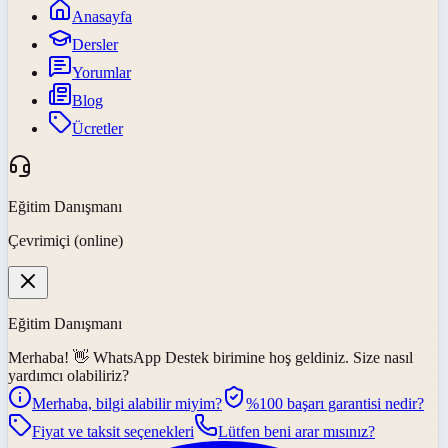
Anasayfa
Dersler
Yorumlar
Blog
Ücretler
Eğitim Danışmanı
Çevrimiçi (online)
Eğitim Danışmanı
Merhaba! 👋
WhatsApp Destek
birimine hoş geldiniz. Size nasıl
yardımcı olabiliriz?
Merhaba, bilgi alabilir miyim?
%100 başarı garantisi nedir?
Fiyat ve taksit seçenekleri
Lütfen beni arar mısınız?