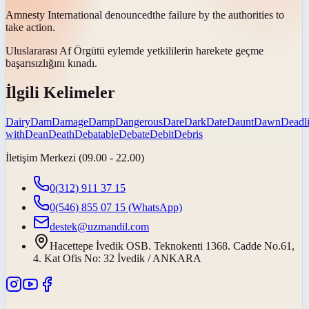
Amnesty International
denounced
the failure by the authorities to
take action.
Uluslararası Af Örgütü eylemde yetkililerin harekete geçme
başarısızlığını
kınadı
.
İlgili Kelimeler
Dairy
Dam
Damage
Damp
Dangerous
Dare
Dark
Date
Daunt
Dawn
Deadl
with
Dean
Death
Debatable
Debate
Debit
Debris
İletişim Merkezi (09.00 - 22.00)
0(312) 911 37 15
0(546) 855 07 15
(WhatsApp)
destek@uzmandil.com
Hacettepe İvedik OSB. Teknokenti 1368. Cadde No.61,
4. Kat Ofis No: 32 İvedik / ANKARA