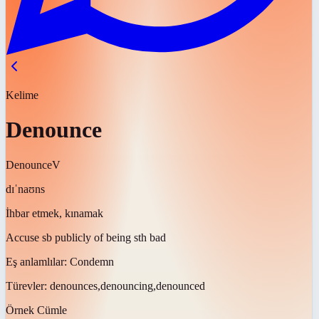
Kelime
Denounce
Denounce
V
dɪˈnaʊns
İhbar etmek, kınamak
Accuse sb publicly of being sth bad
Eş anlamlılar:
Condemn
Türevler:
denounces,denouncing,denounced
Örnek Cümle