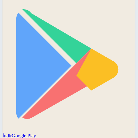
İndir
Google Play