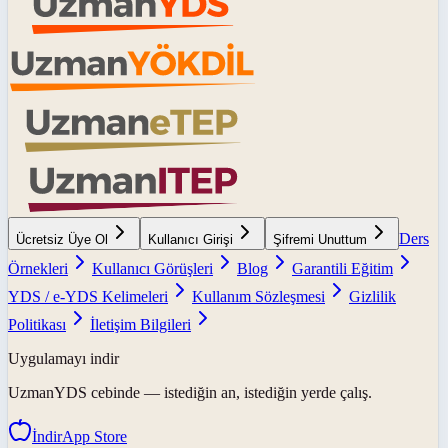
Ders
Ücretsiz Üye Ol
Kullanıcı Girişi
Şifremi Unuttum
Örnekleri
Kullanıcı Görüşleri
Blog
Garantili Eğitim
YDS / e-YDS Kelimeleri
Kullanım Sözleşmesi
Gizlilik
Politikası
İletişim Bilgileri
Uygulamayı indir
UzmanYDS
cebinde — istediğin an, istediğin yerde çalış.
İndir
App Store