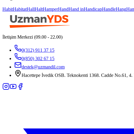
Habit
Habitat
Hall
Halt
Hamper
Hand
Hand in
Handicap
Handle
Hang
Han
İletişim Merkezi (09.00 - 22.00)
0(312) 911 37 15
0(850) 302 67 15
destek@uzmandil.com
Hacettepe İvedik OSB. Teknokenti 1368. Cadde No.61, 4