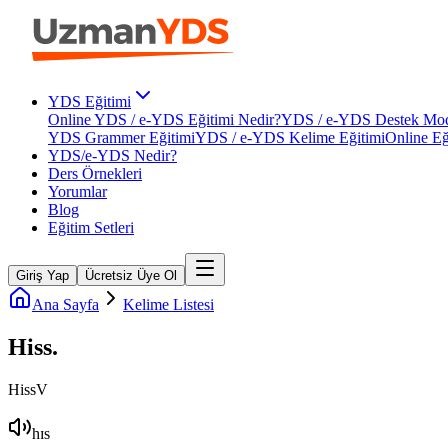
YDS Eğitimi
Online YDS / e-YDS Eğitimi Nedir?
YDS / e-YDS Destek Mod
YDS Grammer Eğitimi
YDS / e-YDS Kelime Eğitimi
Online Eğ
YDS/e-YDS Nedir?
Ders Örnekleri
Yorumlar
Blog
Eğitim Setleri
Giriş Yap
Ücretsiz Üye Ol
Ana Sayfa
Kelime Listesi
Hiss
.
Hiss
V
hɪs