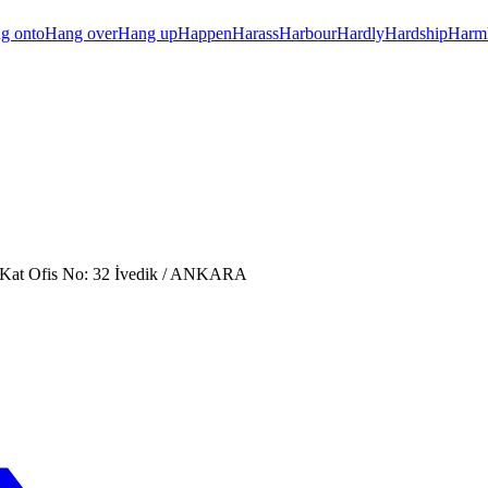
g onto
Hang over
Hang up
Happen
Harass
Harbour
Hardly
Hardship
Harm
. Kat Ofis No: 32 İvedik / ANKARA