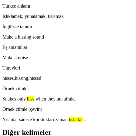
Türkçe anlamı
Islıklamak, yuhalamak, tıslamak
İngilizce tanımı
Make a hissing sound
Eş anlamlılar
Make a noise
Türevleri
hisses,hissing,hissed
Örnek cümle
Snakes only
hiss
when they are afraid.
Örnek cümle (çeviri)
Yılanlar sadece korktukları zaman
tıslarlar
.
Diğer kelimeler