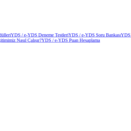
ülleri
YDS / e-YDS Deneme Testleri
YDS / e-YDS Soru Bankası
YDS 
itimimiz Nasıl Çalışır?
YDS / e-YDS Puan Hesaplama