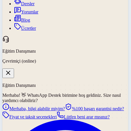
Dersler
Yorumlar
Blog
Ücretler
Eğitim Danışmanı
Çevrimiçi (online)
Eğitim Danışmanı
Merhaba! 👋
WhatsApp Destek
birimine hoş geldiniz. Size nasıl
yardımcı olabiliriz?
Merhaba, bilgi alabilir miyim?
%100 başarı garantisi nedir?
Fiyat ve taksit seçenekleri
Lütfen beni arar mısınız?