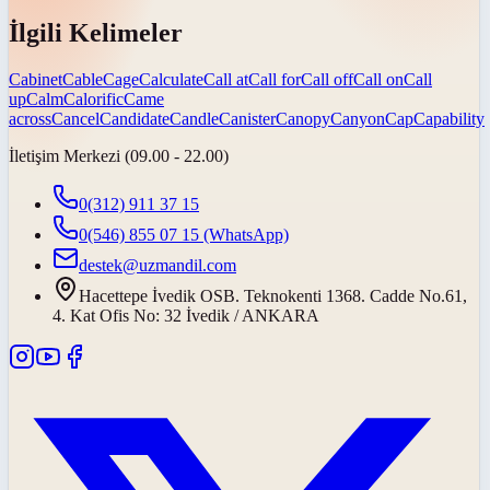
İlgili Kelimeler
Cabinet
Cable
Cage
Calculate
Call at
Call for
Call off
Call on
Call
up
Calm
Calorific
Came
across
Cancel
Candidate
Candle
Canister
Canopy
Canyon
Cap
Capability
İletişim Merkezi (09.00 - 22.00)
0(312) 911 37 15
0(546) 855 07 15
(WhatsApp)
destek@uzmandil.com
Hacettepe İvedik OSB. Teknokenti 1368. Cadde No.61,
4. Kat Ofis No: 32 İvedik / ANKARA