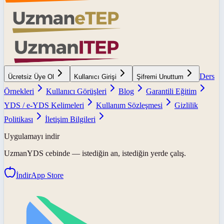
Ders
Ücretsiz Üye Ol
Kullanıcı Girişi
Şifremi Unuttum
Örnekleri
Kullanıcı Görüşleri
Blog
Garantili Eğitim
YDS / e-YDS Kelimeleri
Kullanım Sözleşmesi
Gizlilik
Politikası
İletişim Bilgileri
Uygulamayı indir
UzmanYDS
cebinde — istediğin an, istediğin yerde çalış.
İndir
App Store