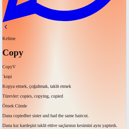
Kelime
Copy
Copy
V
ˈkɒpi
Kopya etmek, çoğaltmak, taklit etmek
Türevler:
copies, copying, copied
Örnek Cümle
Dana
copied
her sister and had the same haircut.
Dana kız kardeşini
taklit etti
ve saçlarının kesimini aynı yaptırdı.