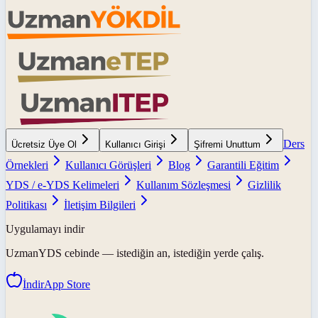
Ders
Ücretsiz Üye Ol
Kullanıcı Girişi
Şifremi Unuttum
Örnekleri
Kullanıcı Görüşleri
Blog
Garantili Eğitim
YDS / e-YDS Kelimeleri
Kullanım Sözleşmesi
Gizlilik
Politikası
İletişim Bilgileri
Uygulamayı indir
UzmanYDS
cebinde — istediğin an, istediğin yerde çalış.
İndir
App Store