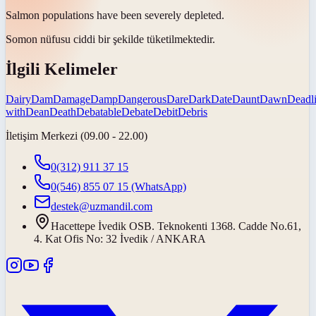
Salmon populations have been severely
depleted
.
Somon nüfusu ciddi bir şekilde
tüketilmektedir
.
İlgili Kelimeler
Dairy
Dam
Damage
Damp
Dangerous
Dare
Dark
Date
Daunt
Dawn
Deadl
with
Dean
Death
Debatable
Debate
Debit
Debris
İletişim Merkezi (09.00 - 22.00)
0(312) 911 37 15
0(546) 855 07 15
(WhatsApp)
destek@uzmandil.com
Hacettepe İvedik OSB. Teknokenti 1368. Cadde No.61,
4. Kat Ofis No: 32 İvedik / ANKARA