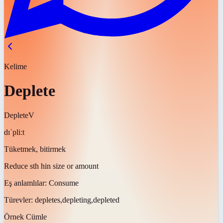
Kelime
Deplete
Deplete
V
dɪˈpliːt
Tüketmek, bitirmek
Reduce sth hin size or amount
Eş anlamlılar:
Consume
Türevler:
depletes,depleting,depleted
Örnek Cümle