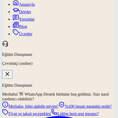
Anasayfa
Dersler
Yorumlar
Blog
Ücretler
Eğitim Danışmanı
Çevrimiçi (online)
Eğitim Danışmanı
Merhaba! 👋
WhatsApp Destek
birimine hoş geldiniz. Size nasıl
yardımcı olabiliriz?
Merhaba, bilgi alabilir miyim?
%100 başarı garantisi nedir?
Fiyat ve taksit seçenekleri
Lütfen beni arar mısınız?