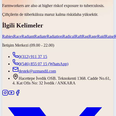
Farmworkers are also at higher
risk
of exposure to tuberculosis.
Çiftçilerin de tüberküloza maruz kalma
riski
daha yüksektir.
İlgili Kelimeler
Rabies
Race
Radiant
Radiate
Radiation
Radical
Raft
Rag
Rage
Raid
Raise
İletişim Merkezi (09.00 - 22.00)
0(312) 911 37 15
0(546) 855 07 15
(WhatsApp)
destek@uzmandil.com
Hacettepe İvedik OSB. Teknokenti 1368. Cadde No.61,
4. Kat Ofis No: 32 İvedik / ANKARA