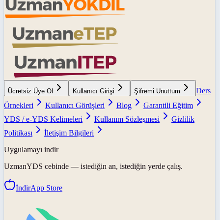
Ders
Ücretsiz Üye Ol
Kullanıcı Girişi
Şifremi Unuttum
Örnekleri
Kullanıcı Görüşleri
Blog
Garantili Eğitim
YDS / e-YDS Kelimeleri
Kullanım Sözleşmesi
Gizlilik
Politikası
İletişim Bilgileri
Uygulamayı indir
UzmanYDS
cebinde — istediğin an, istediğin yerde çalış.
İndir
App Store