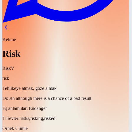
Kelime
Risk
Risk
V
rɪsk
Tehlikeye atmak, göze almak
Do sth although there is a chance of a bad result
Eş anlamlılar:
Endanger
Türevler:
risks,risking,risked
Örnek Cümle