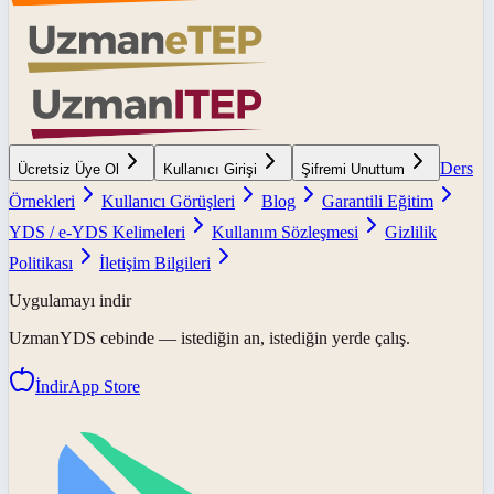
Ders
Ücretsiz Üye Ol
Kullanıcı Girişi
Şifremi Unuttum
Örnekleri
Kullanıcı Görüşleri
Blog
Garantili Eğitim
YDS / e-YDS Kelimeleri
Kullanım Sözleşmesi
Gizlilik
Politikası
İletişim Bilgileri
Uygulamayı indir
UzmanYDS
cebinde — istediğin an, istediğin yerde çalış.
İndir
App Store