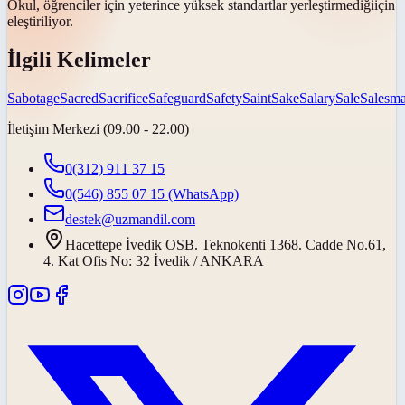
Okul, öğrenciler için yeterince yüksek standartlar
yerleştirmediği
için
eleştiriliyor.
İlgili Kelimeler
Sabotage
Sacred
Sacrifice
Safeguard
Safety
Saint
Sake
Salary
Sale
Salesm
İletişim Merkezi (09.00 - 22.00)
0(312) 911 37 15
0(546) 855 07 15
(WhatsApp)
destek@uzmandil.com
Hacettepe İvedik OSB. Teknokenti 1368. Cadde No.61,
4. Kat Ofis No: 32 İvedik / ANKARA