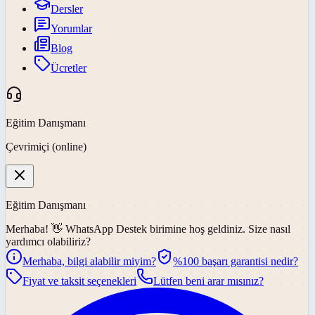
Dersler
Yorumlar
Blog
Ücretler
Eğitim Danışmanı
Çevrimiçi (online)
Eğitim Danışmanı
Merhaba! 👋
WhatsApp Destek
birimine hoş geldiniz. Size nasıl
yardımcı olabiliriz?
Merhaba, bilgi alabilir miyim?
%100 başarı garantisi nedir?
Fiyat ve taksit seçenekleri
Lütfen beni arar mısınız?