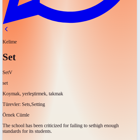
Kelime
Set
Set
V
set
Koymak, yerleştirmek, takmak
Türevler:
Sets,Setting
Örnek Cümle
The school has been criticized for failing to
set
high enough
standards for its students.