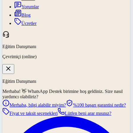
Yorumlar
Blog
Ücretler
Eğitim Danışmanı
Çevrimiçi (online)
Eğitim Danışmanı
Merhaba! 👋
WhatsApp Destek
birimine hoş geldiniz. Size nasıl
yardımcı olabiliriz?
Merhaba, bilgi alabilir miyim?
%100 başarı garantisi nedir?
Fiyat ve taksit seçenekleri
Lütfen beni arar mısınız?