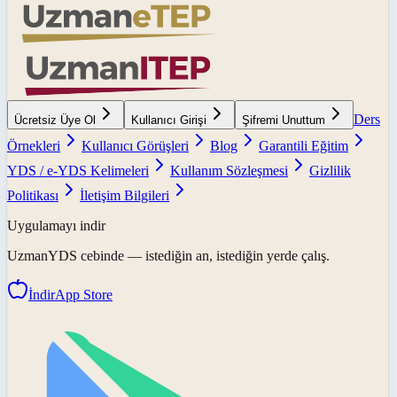
Ders
Ücretsiz Üye Ol
Kullanıcı Girişi
Şifremi Unuttum
Örnekleri
Kullanıcı Görüşleri
Blog
Garantili Eğitim
YDS / e-YDS Kelimeleri
Kullanım Sözleşmesi
Gizlilik
Politikası
İletişim Bilgileri
Uygulamayı indir
UzmanYDS
cebinde — istediğin an, istediğin yerde çalış.
İndir
App Store