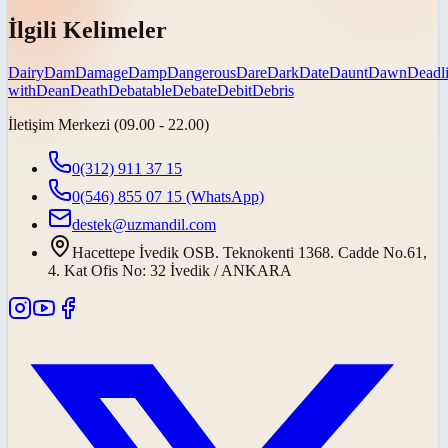
İlgili Kelimeler
Dairy
Dam
Damage
Damp
Dangerous
Dare
Dark
Date
Daunt
Dawn
Deadl
with
Dean
Death
Debatable
Debate
Debit
Debris
İletişim Merkezi (09.00 - 22.00)
0(312) 911 37 15
0(546) 855 07 15
(WhatsApp)
destek@uzmandil.com
Hacettepe İvedik OSB. Teknokenti 1368. Cadde No.61,
4. Kat Ofis No: 32 İvedik / ANKARA