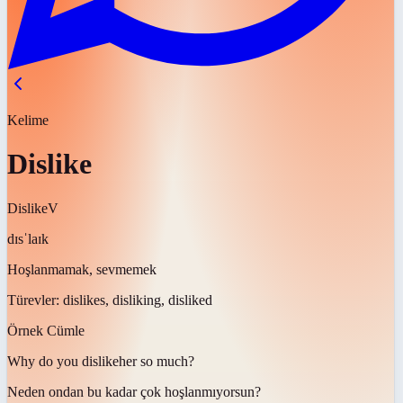
Kelime
Dislike
Dislike
V
dɪsˈlaɪk
Hoşlanmamak, sevmemek
Türevler:
dislikes, disliking, disliked
Örnek Cümle
Why do you
dislike
her so much?
Neden ondan bu kadar çok
hoşlanmıyorsun
?