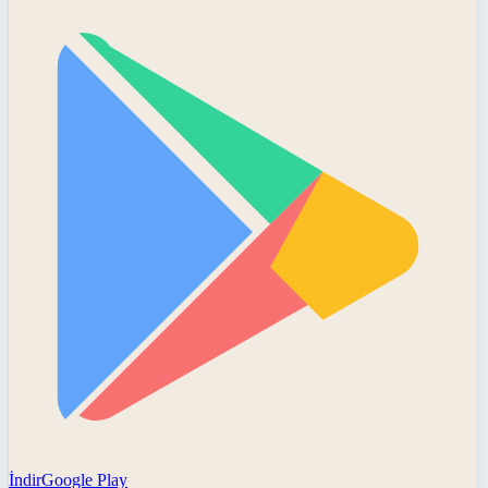
İndir
Google Play