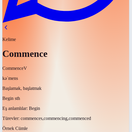
Kelime
Commence
Commence
V
kəˈmens
Başlamak, başlatmak
Begin sth
Eş anlamlılar:
Begin
Türevler:
commences,commencing,commenced
Örnek Cümle