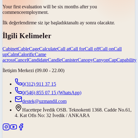
Your first evaluation will be six months after you
commence
employment.
İlk değerlendirme siz işe
başladıktan
altı ay sonra olacaktır.
İlgili Kelimeler
Cabinet
Cable
Cage
Calculate
Call at
Call for
Call off
Call on
Call
up
Calm
Calorific
Came
across
Cancel
Candidate
Candle
Canister
Canopy
Canyon
Cap
Capability
İletişim Merkezi (09.00 - 22.00)
0(312) 911 37 15
0(546) 855 07 15
(WhatsApp)
destek@uzmandil.com
Hacettepe İvedik OSB. Teknokenti 1368. Cadde No.61,
4. Kat Ofis No: 32 İvedik / ANKARA