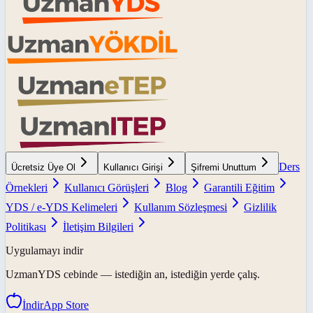
Ders
Ücretsiz Üye Ol
Kullanıcı Girişi
Şifremi Unuttum
Örnekleri
Kullanıcı Görüşleri
Blog
Garantili Eğitim
YDS / e-YDS Kelimeleri
Kullanım Sözleşmesi
Gizlilik
Politikası
İletişim Bilgileri
Uygulamayı indir
UzmanYDS
cebinde — istediğin an, istediğin yerde çalış.
İndir
App Store