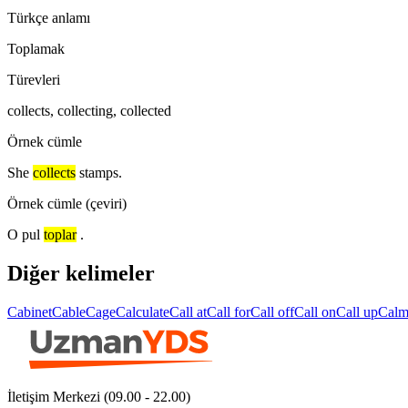
Türkçe anlamı
Toplamak
Türevleri
collects, collecting, collected
Örnek cümle
She
collects
stamps.
Örnek cümle (çeviri)
O pul
toplar
.
Diğer kelimeler
Cabinet
Cable
Cage
Calculate
Call at
Call for
Call off
Call on
Call up
Cal
İletişim Merkezi (09.00 - 22.00)