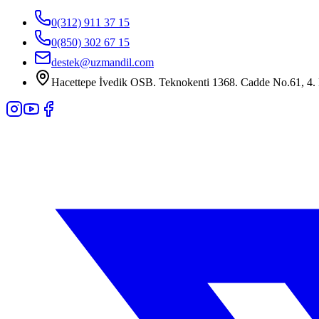
0(312) 911 37 15
0(850) 302 67 15
destek@uzmandil.com
Hacettepe İvedik OSB. Teknokenti 1368. Cadde No.61, 4