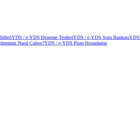
ülleri
YDS / e-YDS Deneme Testleri
YDS / e-YDS Soru Bankası
YDS 
itimimiz Nasıl Çalışır?
YDS / e-YDS Puan Hesaplama