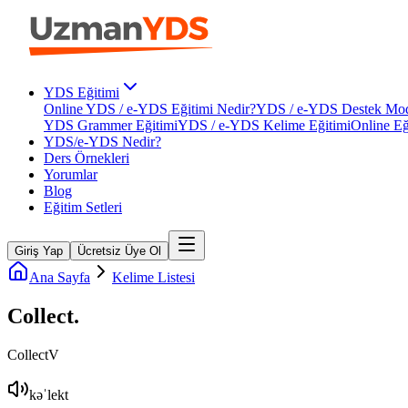
YDS Eğitimi
Online YDS / e-YDS Eğitimi Nedir?
YDS / e-YDS Destek Mod
YDS Grammer Eğitimi
YDS / e-YDS Kelime Eğitimi
Online Eğ
YDS/e-YDS Nedir?
Ders Örnekleri
Yorumlar
Blog
Eğitim Setleri
Giriş Yap
Ücretsiz Üye Ol
Ana Sayfa
Kelime Listesi
Collect
.
Collect
V
kəˈlekt