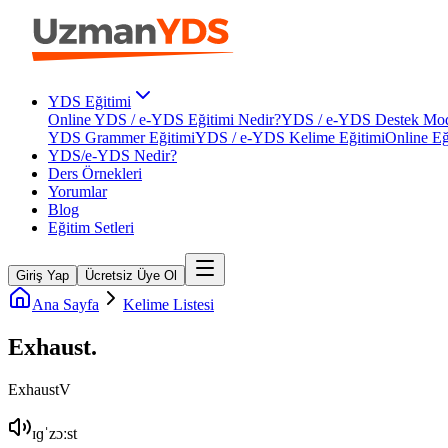
YDS Eğitimi
Online YDS / e-YDS Eğitimi Nedir?
YDS / e-YDS Destek Mod
YDS Grammer Eğitimi
YDS / e-YDS Kelime Eğitimi
Online Eğ
YDS/e-YDS Nedir?
Ders Örnekleri
Yorumlar
Blog
Eğitim Setleri
Giriş Yap
Ücretsiz Üye Ol
Ana Sayfa
Kelime Listesi
Exhaust
.
Exhaust
V
ɪɡˈzɔːst