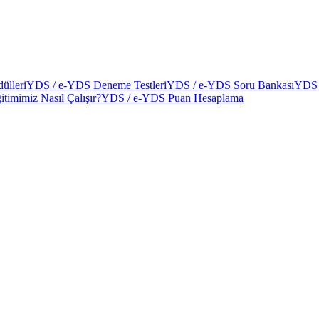
ülleri
YDS / e-YDS Deneme Testleri
YDS / e-YDS Soru Bankası
YDS 
itimimiz Nasıl Çalışır?
YDS / e-YDS Puan Hesaplama