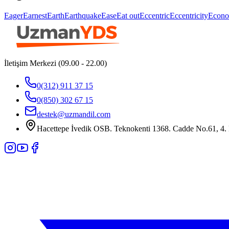
Eager
Earnest
Earth
Earthquake
Ease
Eat out
Eccentric
Eccentricity
Econo
İletişim Merkezi (09.00 - 22.00)
0(312) 911 37 15
0(850) 302 67 15
destek@uzmandil.com
Hacettepe İvedik OSB. Teknokenti 1368. Cadde No.61, 4