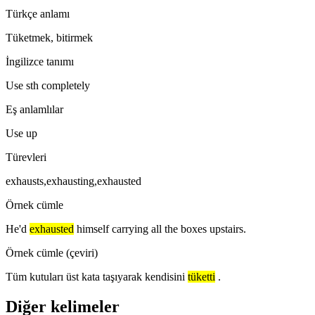
Türkçe anlamı
Tüketmek, bitirmek
İngilizce tanımı
Use sth completely
Eş anlamlılar
Use up
Türevleri
exhausts,exhausting,exhausted
Örnek cümle
He'd
exhausted
himself carrying all the boxes upstairs.
Örnek cümle (çeviri)
Tüm kutuları üst kata taşıyarak kendisini
tüketti
.
Diğer kelimeler