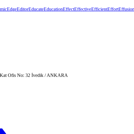
mic
Edge
Editor
Educate
Education
Effect
Effective
Efficient
Effort
Effusio
. Kat Ofis No: 32 İvedik / ANKARA