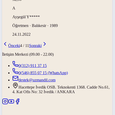
A
Ayşegül
Y*****
Öğretmen · Balıkesir · 1989
24.11.2022
Önceki
4
/
11
Sonraki
İletişim Merkezi (09.00 - 22.00)
0(312) 911 37 15
0(546) 855 07 15
(WhatsApp)
destek@uzmandil.com
Hacettepe İvedik OSB. Teknokenti 1368. Cadde No.61,
4. Kat Ofis No: 32 İvedik / ANKARA