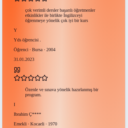
çok verimli dersler başarılı öğretmenler
etkinlikler ile birlikte İngilizceyi
öğrenmeye yönelik çok iyi bir kurs
Y
Yds öğrencisi
.
Öğrenci · Bursa · 2004
31.01.2023
Özenle ve sınava yönelik hazırlanmış bir
program.
I
Ibrahim
Ç****
Emekli · Kocaeli · 1970