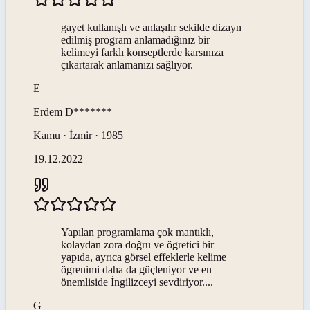
gayet kullanışlı ve anlaşılır sekilde dizayn
edilmiş program anlamadığınız bir
kelimeyi farklı konseptlerde karsınıza
çıkartarak anlamanızı sağlıyor.
E
Erdem
D*******
Kamu · İzmir · 1985
19.12.2022
Yapılan programlama çok mantıklı,
kolaydan zora doğru ve ögretici bir
yapıda, ayrıca görsel effeklerle kelime
ögrenimi daha da güçleniyor ve en
önemliside İngilizceyi sevdiriyor....
G