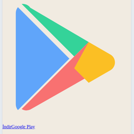
İndir
Google Play