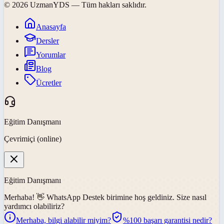
©
2026
UzmanYDS
— Tüm hakları saklıdır.
Anasayfa
Dersler
Yorumlar
Blog
Ücretler
Eğitim Danışmanı
Çevrimiçi (online)
Eğitim Danışmanı
Merhaba! 👋
WhatsApp Destek
birimine hoş geldiniz. Size nasıl
yardımcı olabiliriz?
Merhaba, bilgi alabilir miyim?
%100 başarı garantisi nedir?