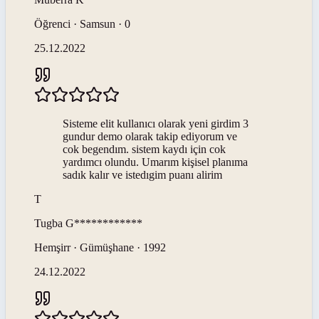
Öğrenci · Samsun · 0
25.12.2022
Sisteme elit kullanıcı olarak yeni girdim 3
gundur demo olarak takip ediyorum ve
cok begendım. sistem kaydı için cok
yardımcı olundu. Umarım kişisel planıma
sadık kalır ve istedıgim puanı alirim
T
Tugba
G************
Hemşirr · Gümüşhane · 1992
24.12.2022