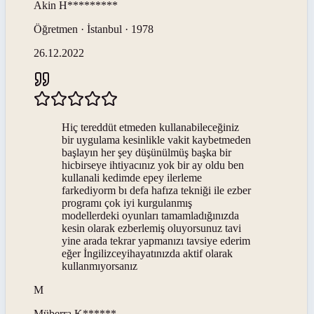
Akin
H*********
Öğretmen · İstanbul · 1978
26.12.2022
Hiç tereddüt etmeden kullanabileceğiniz
bir uygulama kesinlikle vakit kaybetmeden
başlayın her şey düşünülmüş başka bir
hicbirseye ihtiyacınız yok bir ay oldu ben
kullanali kedimde epey ilerleme
farkediyorm bı defa hafıza tekniği ile ezber
programı çok iyi kurgulanmış
modellerdeki oyunları tamamladığınızda
kesin olarak ezberlemiş oluyorsunuz tavi
yine arada tekrar yapmanızı tavsiye ederim
eğer İngilizceyihayatınızda aktif olarak
kullanmıyorsanız
M
Müberra
K******