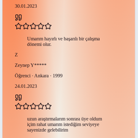
30.01.2023
Umarım hayırlı ve başarılı bir çalışma
dönemi olur.
Z
Zeynep
Y*****
Öğrenci · Ankara · 1999
24.01.2023
uzun araştırmalarım sonrası üye oldum
içim rahat umarım istediğim seviyeye
sayenizde gelebilirim