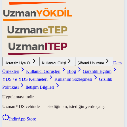
Ders
Ücretsiz Üye Ol
Kullanıcı Girişi
Şifremi Unuttum
Örnekleri
Kullanıcı Görüşleri
Blog
Garantili Eğitim
YDS / e-YDS Kelimeleri
Kullanım Sözleşmesi
Gizlilik
Politikası
İletişim Bilgileri
Uygulamayı indir
UzmanYDS
cebinde — istediğin an, istediğin yerde çalış.
İndir
App Store