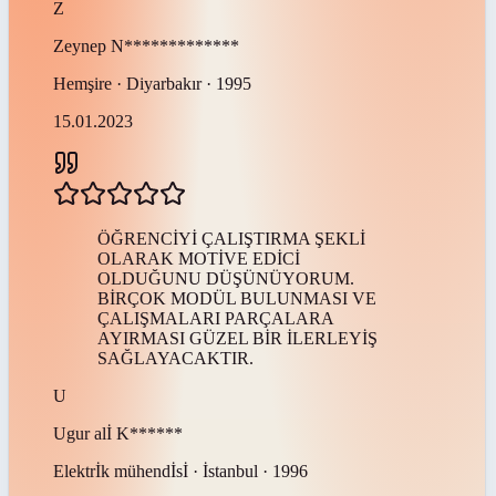
Z
Zeynep
N*************
Hemşire · Diyarbakır · 1995
15.01.2023
ÖĞRENCİYİ ÇALIŞTIRMA ŞEKLİ
OLARAK MOTİVE EDİCİ
OLDUĞUNU DÜŞÜNÜYORUM.
BİRÇOK MODÜL BULUNMASI VE
ÇALIŞMALARI PARÇALARA
AYIRMASI GÜZEL BİR İLERLEYİŞ
SAĞLAYACAKTIR.
U
Ugur alİ
K******
Elektrİk mühendİsİ · İstanbul · 1996