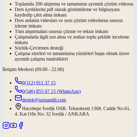
Toplamda 200 alıştırma ve tamamının ayrıntılı çözüm videosu
Ders içeriklerini pdf olarak görüntüleme ve bilgisayara
kaydedip çıktı alma imkanı
Ders anlatım videoları ve soru çözüm videolarını sınırsız
izleme imkanı
Tüm alıştırmaları sınırsız çözme ve tekrar imkanı
Çalışmalarla ilgili not alma ve notları toplu şekilde inceleme
imkanı
Sözlük-Çevirmen desteği
Çalışma süreleri ve tamamlama yüzdeleri başta olmak üzere
ayrıntılı çalışma istatistikleri
İletişim Merkezi (09.00 - 22.00)
0(312) 911 37 15
0(546) 855 07 15
(WhatsApp)
destek@uzmandil.com
Hacettepe İvedik OSB. Teknokenti 1368. Cadde No.61,
4. Kat Ofis No: 32 İvedik / ANKARA