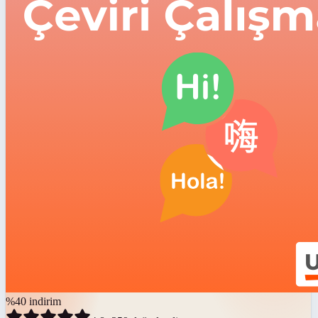
%
40
indirim