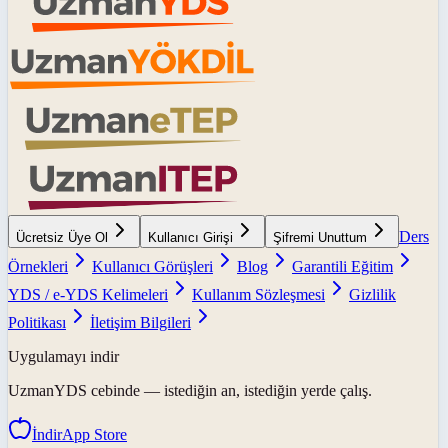
Ders
Ücretsiz Üye Ol
Kullanıcı Girişi
Şifremi Unuttum
Örnekleri
Kullanıcı Görüşleri
Blog
Garantili Eğitim
YDS / e-YDS Kelimeleri
Kullanım Sözleşmesi
Gizlilik
Politikası
İletişim Bilgileri
Uygulamayı indir
UzmanYDS
cebinde — istediğin an, istediğin yerde çalış.
İndir
App Store