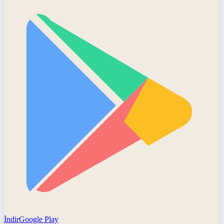
İndir
Google Play