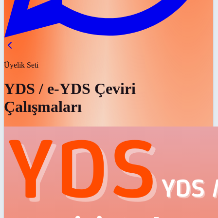
Üyelik Seti
YDS / e-YDS Çeviri
Çalışmaları