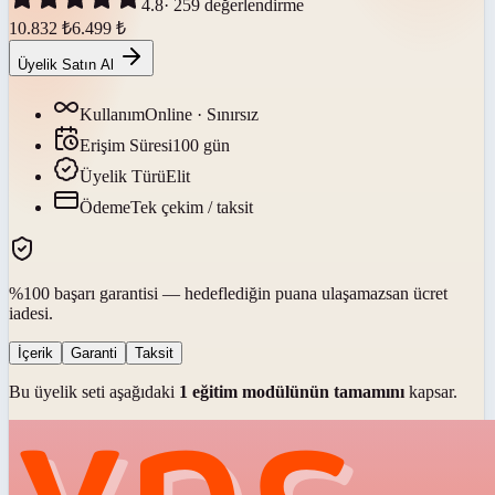
4.8
·
259
değerlendirme
10.832
₺
6.499
₺
Üyelik Satın Al
Kullanım
Online · Sınırsız
Erişim Süresi
100
gün
Üyelik Türü
Elit
Ödeme
Tek çekim / taksit
%100 başarı garantisi — hedeflediğin puana ulaşamazsan ücret
iadesi.
İçerik
Garanti
Taksit
Bu üyelik seti aşağıdaki
1
eğitim modülünün tamamını
kapsar.