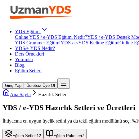
YDS Eğitimi
Online YDS / e-YDS Eğitimi Nedir?
YDS / e-YDS Destek Mod
YDS Grammer Eğitimi
YDS / e-YDS Kelime Eğitimi
Online Eğ
YDS/e-YDS Nedir?
Ders Örnekleri
Yorumlar
Blog
Eğitim Setleri
Giriş Yap
Ücretsiz Üye Ol
Ana Sayfa
Hazırlık Setleri
YDS / e-YDS
Hazırlık Setleri ve
Ücretleri
İhtiyacına en uygun üyelik setini ya da tekil eğitim modülünü seç; %1
Eğitim Setleri
12
Eğitim Paketleri
7