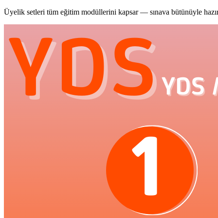
Üyelik setleri tüm eğitim modüllerini kapsar — sınava bütünüyle hazır