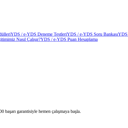
ülleri
YDS / e-YDS Deneme Testleri
YDS / e-YDS Soru Bankası
YDS 
itimimiz Nasıl Çalışır?
YDS / e-YDS Puan Hesaplama
00 başarı garantisiyle hemen çalışmaya başla.