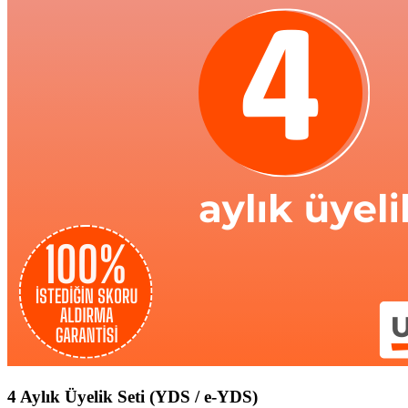
4 Aylık Üyelik Seti (YDS / e-YDS)