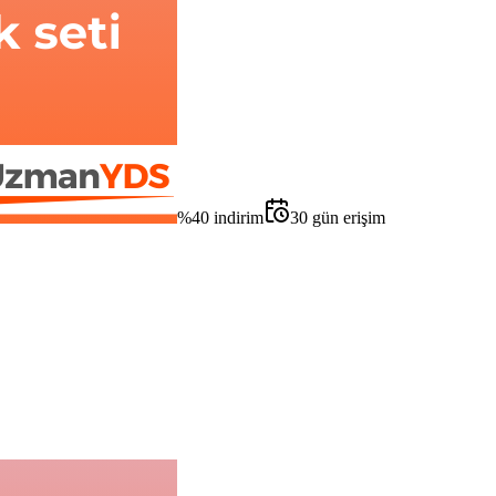
%
40
indirim
30
gün erişim