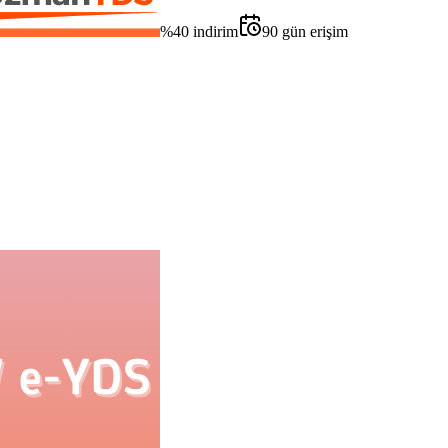
%
40
indirim
90
gün erişim