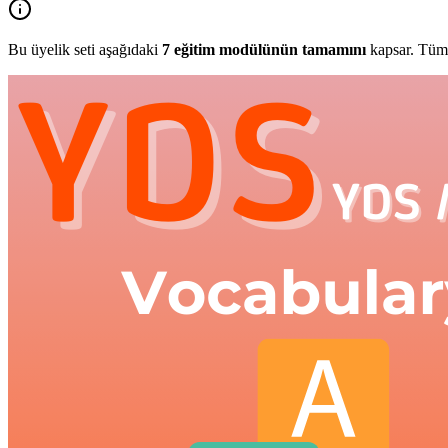
Bu üyelik seti aşağıdaki
7
eğitim modülünün tamamını
kapsar. Tüm 