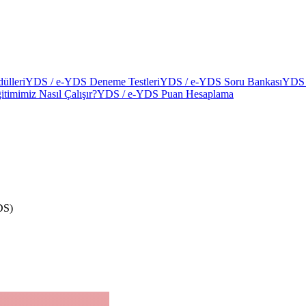
ülleri
YDS / e-YDS Deneme Testleri
YDS / e-YDS Soru Bankası
YDS 
itimimiz Nasıl Çalışır?
YDS / e-YDS Puan Hesaplama
DS)