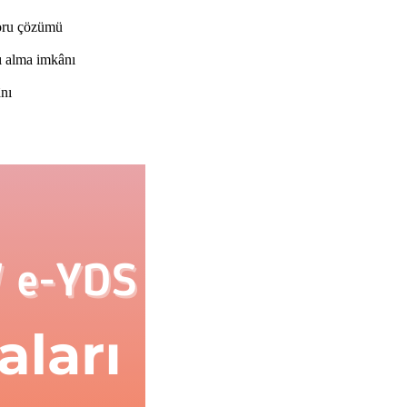
soru çözümü
ı alma imkânı
ânı