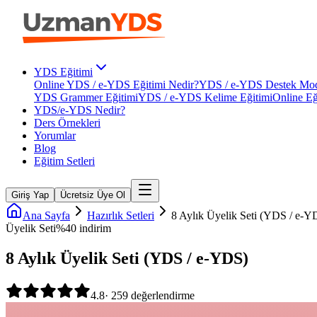
YDS Eğitimi
Online YDS / e-YDS Eğitimi Nedir?
YDS / e-YDS Destek Mod
YDS Grammer Eğitimi
YDS / e-YDS Kelime Eğitimi
Online Eğ
YDS/e-YDS Nedir?
Ders Örnekleri
Yorumlar
Blog
Eğitim Setleri
Giriş Yap
Ücretsiz Üye Ol
Ana Sayfa
Hazırlık Setleri
8 Aylık Üyelik Seti (YDS / e-Y
Üyelik Seti
%
40
indirim
8 Aylık Üyelik Seti (YDS / e-YDS)
4.8
·
259
değerlendirme