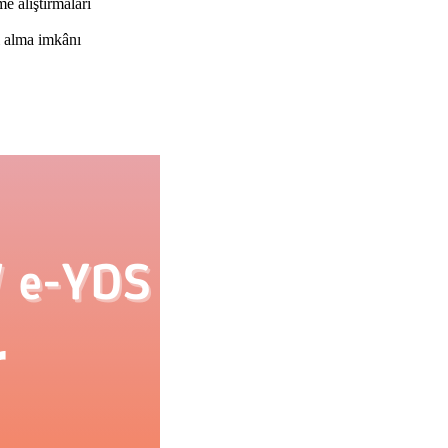
e alıştırmaları
ı alma imkânı