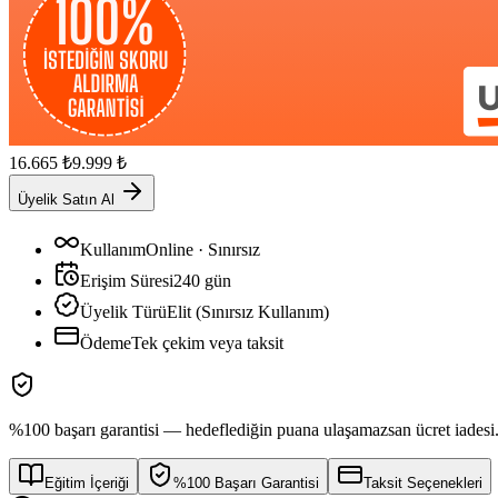
16.665
₺
9.999
₺
Üyelik Satın Al
Kullanım
Online · Sınırsız
Erişim Süresi
240
gün
Üyelik Türü
Elit (Sınırsız Kullanım)
Ödeme
Tek çekim veya taksit
%100 başarı garantisi — hedeflediğin puana ulaşamazsan ücret iadesi
Eğitim İçeriği
%100 Başarı Garantisi
Taksit Seçenekleri