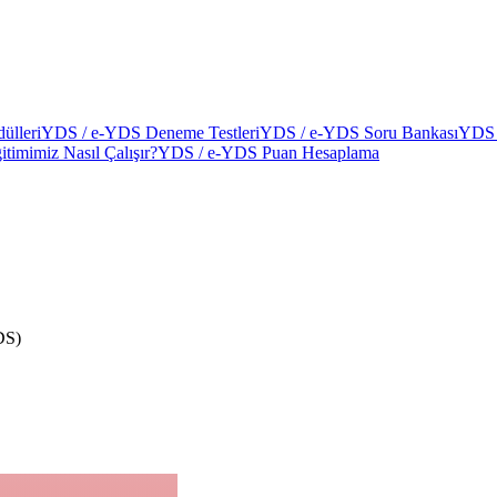
ülleri
YDS / e-YDS Deneme Testleri
YDS / e-YDS Soru Bankası
YDS 
itimimiz Nasıl Çalışır?
YDS / e-YDS Puan Hesaplama
DS)