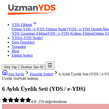
YDS Eğitimi
Online YDS / e-YDS Eğitimi Nedir?
YDS / e-YDS Destek Mod
YDS Grammer Eğitimi
YDS / e-YDS Kelime Eğitimi
Online Eğ
YDS/e-YDS Nedir?
Ders Örnekleri
Yorumlar
Blog
Eğitim Setleri
Giriş Yap
Ücretsiz Üye Ol
Ana Sayfa
Hazırlık Setleri
6 Aylık Üyelik Seti (YDS / e-Y
Üyelik Seti
%
40
indirim
6 Aylık Üyelik Seti (YDS / e-YDS)
4.8
·
259
değerlendirme