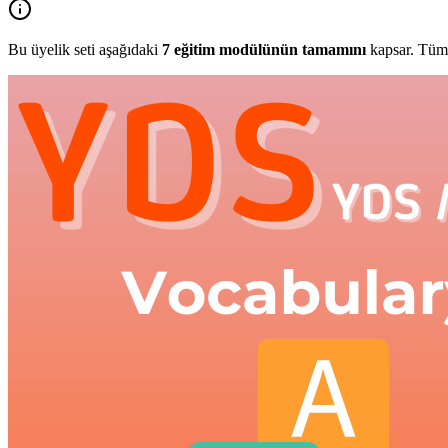
Bu üyelik seti aşağıdaki
7
eğitim modülünün tamamını
kapsar. Tüm 