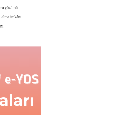
soru çözümü
ı alma imkânı
ânı