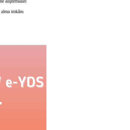
e alıştırmaları
ı alma imkânı