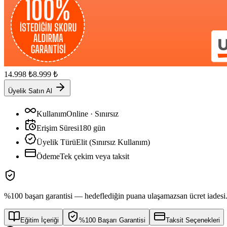
14.998
₺
8.999
₺
Üyelik Satın Al
Kullanım
Online · Sınırsız
Erişim Süresi
180
gün
Üyelik Türü
Elit (Sınırsız Kullanım)
Ödeme
Tek çekim veya taksit
%100 başarı garantisi — hedeflediğin puana ulaşamazsan ücret iadesi
Eğitim İçeriği
%100 Başarı Garantisi
Taksit Seçenekleri