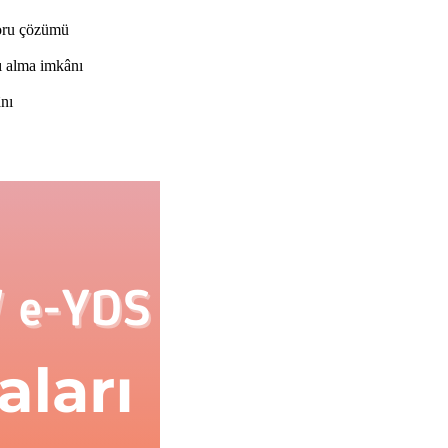
soru çözümü
ı alma imkânı
ânı