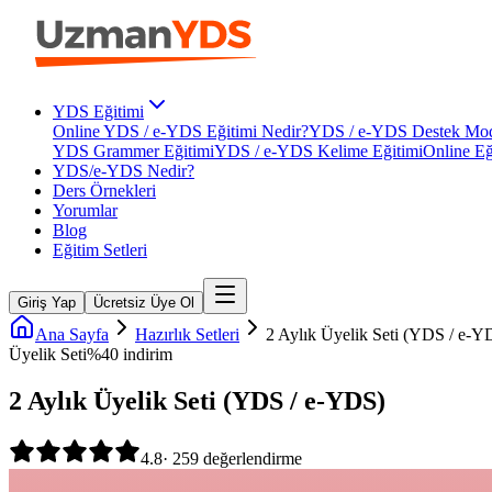
YDS Eğitimi
Online YDS / e-YDS Eğitimi Nedir?
YDS / e-YDS Destek Mod
YDS Grammer Eğitimi
YDS / e-YDS Kelime Eğitimi
Online Eğ
YDS/e-YDS Nedir?
Ders Örnekleri
Yorumlar
Blog
Eğitim Setleri
Giriş Yap
Ücretsiz Üye Ol
Ana Sayfa
Hazırlık Setleri
2 Aylık Üyelik Seti (YDS / e-Y
Üyelik Seti
%
40
indirim
2 Aylık Üyelik Seti (YDS / e-YDS)
4.8
·
259
değerlendirme