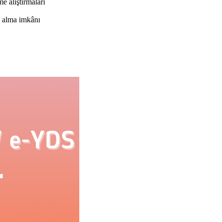
e alıştırmaları
ı alma imkânı