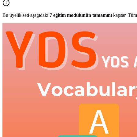
Bu üyelik seti aşağıdaki
7
eğitim modülünün tamamını
kapsar. Tüm 