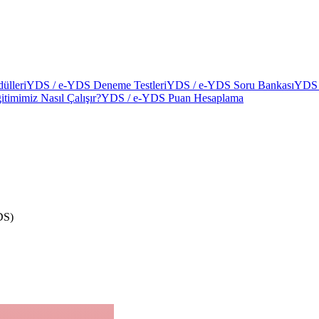
ülleri
YDS / e-YDS Deneme Testleri
YDS / e-YDS Soru Bankası
YDS 
itimimiz Nasıl Çalışır?
YDS / e-YDS Puan Hesaplama
DS)