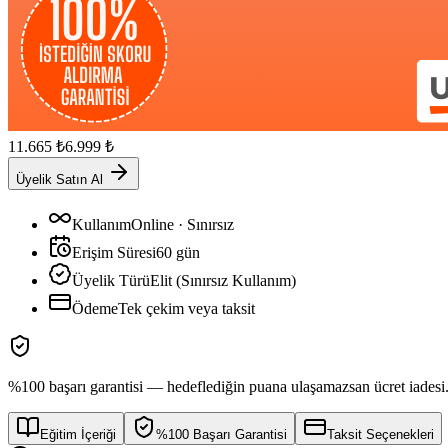
11.665
₺
6.999
₺
Üyelik Satın Al
Kullanım
Online · Sınırsız
Erişim Süresi
60
gün
Üyelik Türü
Elit (Sınırsız Kullanım)
Ödeme
Tek çekim veya taksit
%100 başarı garantisi — hedeflediğin puana ulaşamazsan ücret iadesi
Eğitim İçeriği
%100 Başarı Garantisi
Taksit Seçenekleri