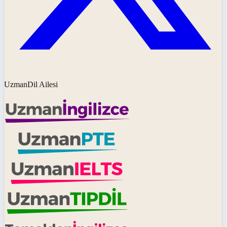
UzmanDil Ailesi