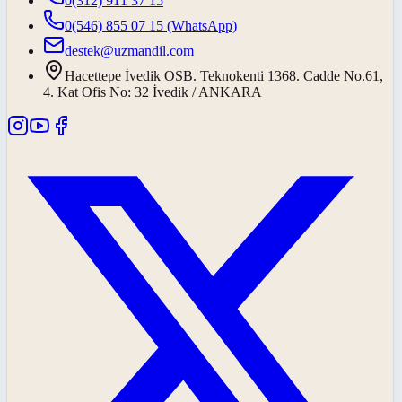
0(312) 911 37 15
0(546) 855 07 15
(WhatsApp)
destek@uzmandil.com
Hacettepe İvedik OSB. Teknokenti 1368. Cadde No.61,
4. Kat Ofis No: 32 İvedik / ANKARA