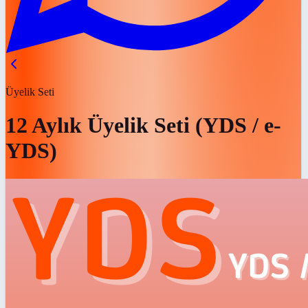
Üyelik Seti
12 Aylık Üyelik Seti (YDS / e-
YDS)