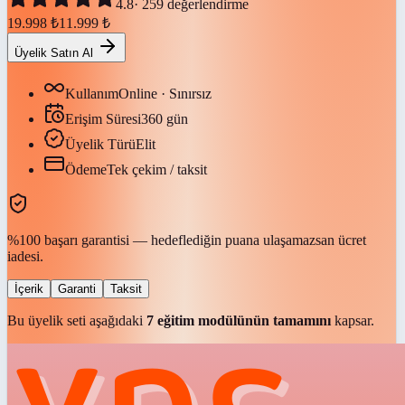
4.8
·
259
değerlendirme
19.998
₺
11.999
₺
Üyelik Satın Al
Kullanım
Online · Sınırsız
Erişim Süresi
360
gün
Üyelik Türü
Elit
Ödeme
Tek çekim / taksit
%100 başarı garantisi — hedeflediğin puana ulaşamazsan ücret
iadesi.
İçerik
Garanti
Taksit
Bu üyelik seti aşağıdaki
7
eğitim modülünün tamamını
kapsar.