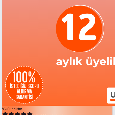
%
40
indirim