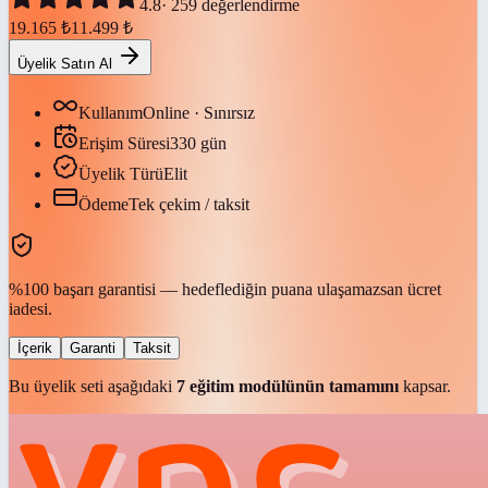
4.8
·
259
değerlendirme
19.165
₺
11.499
₺
Üyelik Satın Al
Kullanım
Online · Sınırsız
Erişim Süresi
330
gün
Üyelik Türü
Elit
Ödeme
Tek çekim / taksit
%100 başarı garantisi — hedeflediğin puana ulaşamazsan ücret
iadesi.
İçerik
Garanti
Taksit
Bu üyelik seti aşağıdaki
7
eğitim modülünün tamamını
kapsar.