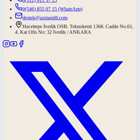
0(312) 911 37 15
0(546) 855 07 15
(WhatsApp)
destek@uzmandil.com
Hacettepe İvedik OSB. Teknokenti 1368. Cadde No.61,
4. Kat Ofis No: 32 İvedik / ANKARA