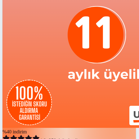
%
40
indirim