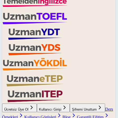
Ders
Ücretsiz Üye Ol
Kullanıcı Girişi
Şifremi Unuttum
Örnekleri
Kullanıcı Görüşleri
Blog
Garantili Eğitim