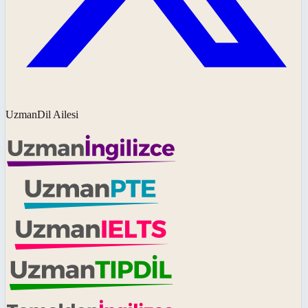
UzmanDil Ailesi