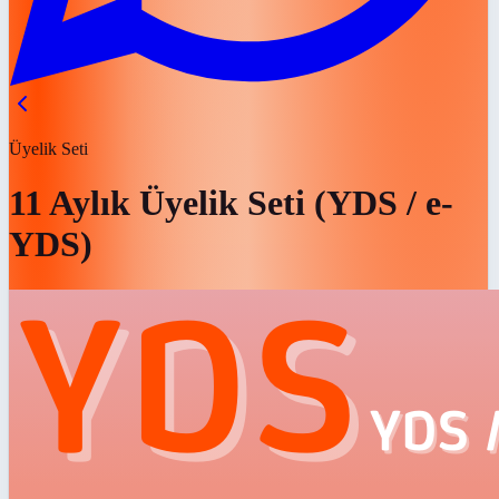
Üyelik Seti
11 Aylık Üyelik Seti (YDS / e-
YDS)